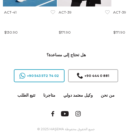
ACT-41
ACT-39
ACT-39
$130.90
$171.90
$171.90
هل تحتاج إلى مساعدة؟
+90 543 572 74 02
+90 444 0 881
من نحن
وكيل معتمد دولي
متاجرنا
تتبع الطلب
© 2025 HAŞEMA جميع الحقوق محفوظة