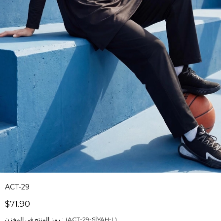
ACT-29
$71.90
(ACT-29-SİYAH-L)
رمز المنتج في المخزن