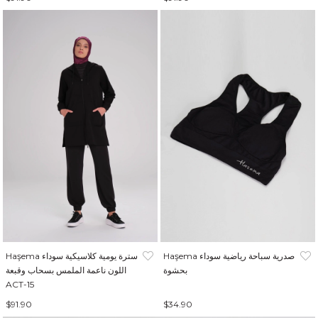
Haşema صدرية سباحة رياضية سوداء
Haşema سترة يومية كلاسيكية سوداء
بحشوة
اللون ناعمة الملمس بسحاب وقبعة
ACT-15
$91.90
$34.90