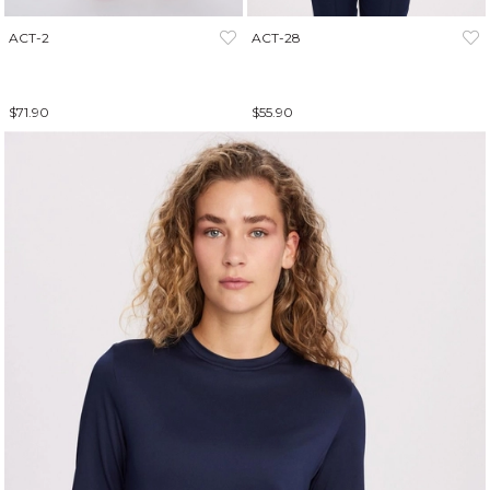
ACT-2
ACT-28
$71.90
$55.90