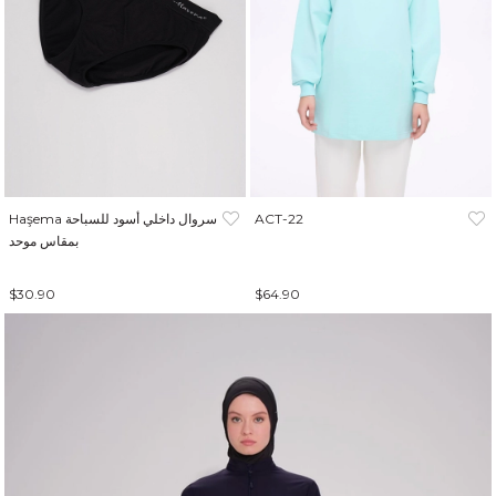
ACT-22
Haşema سروال داخلي أسود للسباحة
بمقاس موحد
$30.90
$64.90