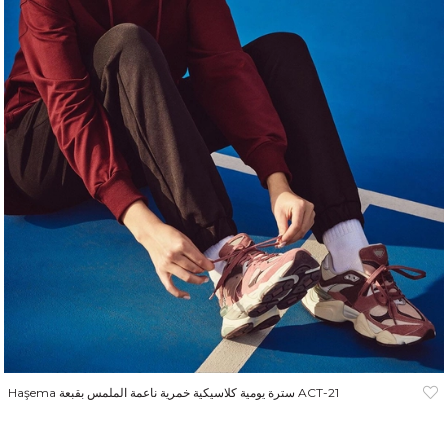
Haşema سترة يومية كلاسيكية خمرية ناعمة الملمس بقبعة ACT-21