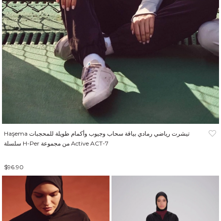
Haşema تيشرت رياضي رمادي بياقة سحاب وجيوب وأكمام طويلة للمحجبات
سلسلة H-Per من مجموعة Active ACT-7
$96.90