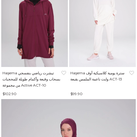
Haşema سترة يومية كلاسيكية أوف
Haşema تيشرت رياضي بنفسجي
وايت ناعمة الملمس بقبعة ACT-13
بسحاب وقبعة وأكمام طويلة للمحجبات
من مجموعة Active ACT-10
$102.90
$99.90