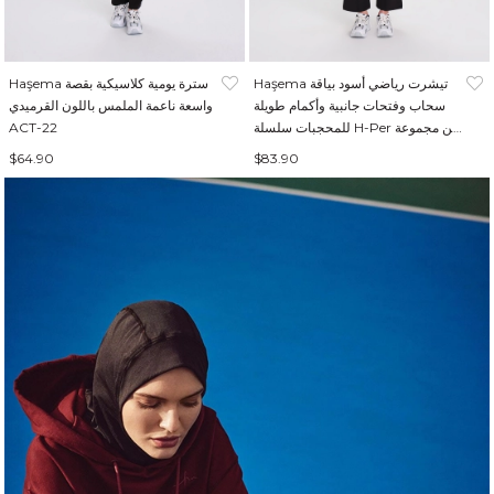
Haşema تيشرت رياضي أسود بياقة
Haşema سترة يومية كلاسيكية بقصة
سحاب وفتحات جانبية وأكمام طويلة
واسعة ناعمة الملمس باللون القرميدي
للمحجبات سلسلة H-Per من مجموعة
ACT-22
Active ACT-18
$64.90
$83.90