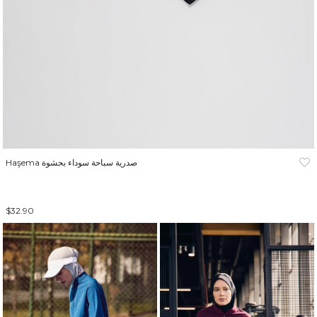
Haşema صدرية سباحة سوداء بحشوة
$32.90