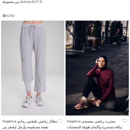
من مجموعة Active ACT-5
$84.90
Haşema تيشرت رياضي بنفسجي
Haşema بنطال رياضي طبقتين رمادي
بياقة مستديرة وأكمام طويلة للمحجبات
بقصة مستقيمة وأرجل ليغنغز من