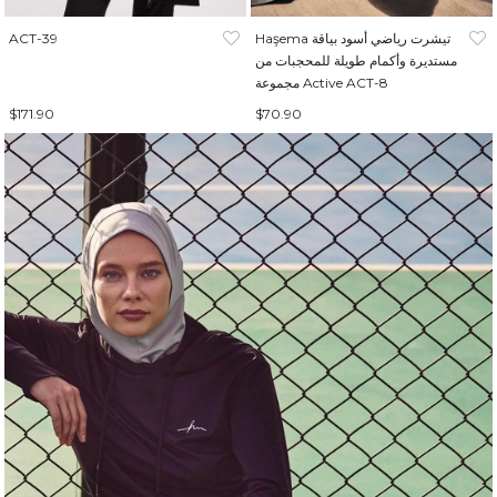
Haşema تيشرت رياضي أسود بياقة
ACT-39
مستديرة وأكمام طويلة للمحجبات من
مجموعة Active ACT-8
$171.90
$70.90