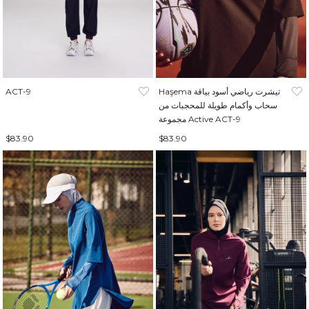
Haşema تيشرت رياضي أسود بياقة
ACT-9
سحاب وأكمام طويلة للمحجبات من
مجموعة Active ACT-9
$83.90
$83.90