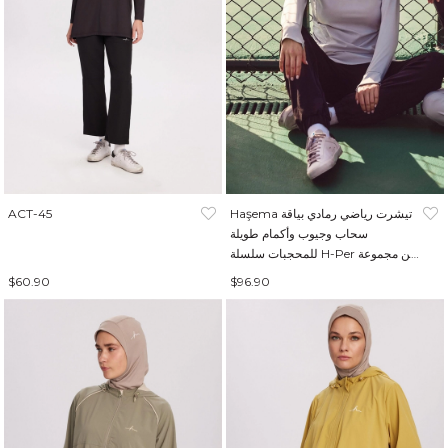
Haşema تيشرت رياضي رمادي بياقة
ACT-45
سحاب وجيوب وأكمام طويلة
للمحجبات سلسلة H-Per من مجموعة
Active ACT-7
$60.90
$96.90