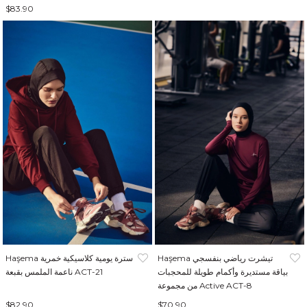
$83.90
Haşema تيشرت رياضي بنفسجي
Haşema سترة يومية كلاسيكية خمرية
بياقة مستديرة وأكمام طويلة للمحجبات
ناعمة الملمس بقبعة ACT-21
من مجموعة Active ACT-8
$82.90
$70.90