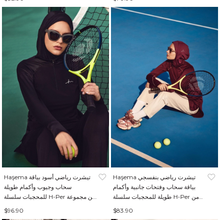
Haşema تيشرت رياضي بنفسجي
Haşema تيشرت رياضي أسود بياقة
بياقة سحاب وفتحات جانبية وأكمام
سحاب وجيوب وأكمام طويلة
طويلة للمحجبات سلسلة H-Per من
للمحجبات سلسلة H-Per من مجموعة
مجموعة Active ACT-18
Active ACT-7
$96.90
$83.90