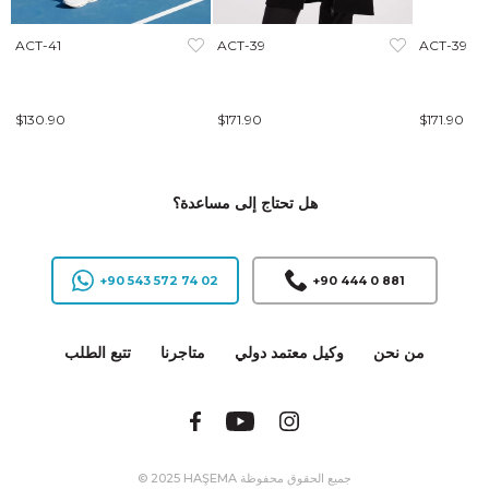
ACT-41
ACT-39
ACT-39
$130.90
$171.90
$171.90
هل تحتاج إلى مساعدة؟
+90 543 572 74 02
+90 444 0 881
من نحن
وكيل معتمد دولي
متاجرنا
تتبع الطلب
© 2025 HAŞEMA جميع الحقوق محفوظة