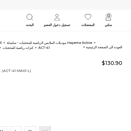
0
سلتي
المفضلات
تسجيل دخول العضو
البحث
موديلات الملابس الرياضية للمحجبات - سلسلة Haşema Active
ال
< العوده‌ الی الصفحه‌ الرئیسیة
ACT-41
كنزات رياضية للمحجبات
$130.90
(ACT-41-MAVİ-L)