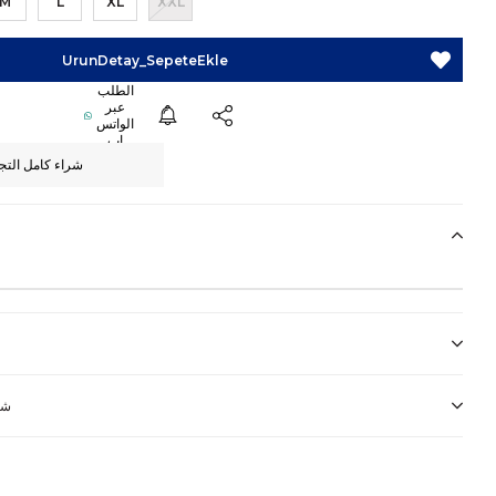
M
L
XL
XXL
شراء كامل التج
شر