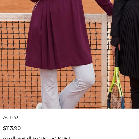
ACT-43
$113.90
(ACT-43-MOR-L)
رمز المنتج في المخزن