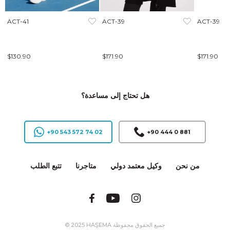
ACT-41
ACT-39
ACT-39
$130.90
$171.90
$171.90
هل تحتاج إلى مساعدة؟
+90 543 572 74 02
+90 444 0 881
من نحن
وكيل معتمد دولي
متاجرنا
تتبع الطلب
© 2025 HAŞEMA جميع الحقوق محفوظة