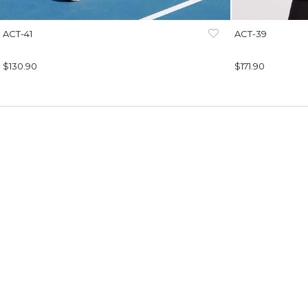
ACT-41
ACT-39
$130.90
$171.90