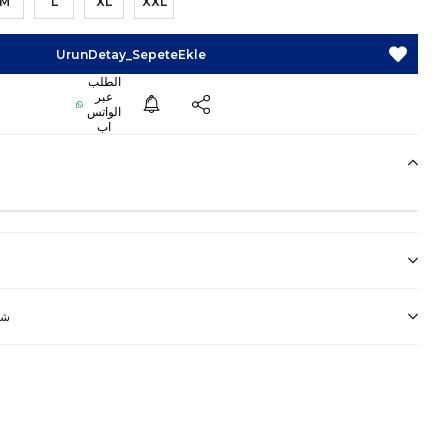
M
L
XL
XXL
شر