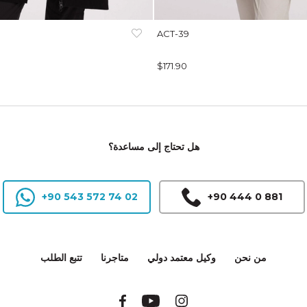
ACT-39
$171.90
هل تحتاج إلى مساعدة؟
+90 543 572 74 02
+90 444 0 881
من نحن
وكيل معتمد دولي
متاجرنا
تتبع الطلب