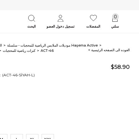
0
سلتي
المفضلات
تسجيل دخول العضو
البحث
موديلات الملابس الرياضية للمحجبات - سلسلة Haşema Active
ال
< العوده‌ الی الصفحه‌ الرئیسیة
ACT-46
كنزات رياضية للمحجبات
$58.90
(ACT-46-SİYAH-L)