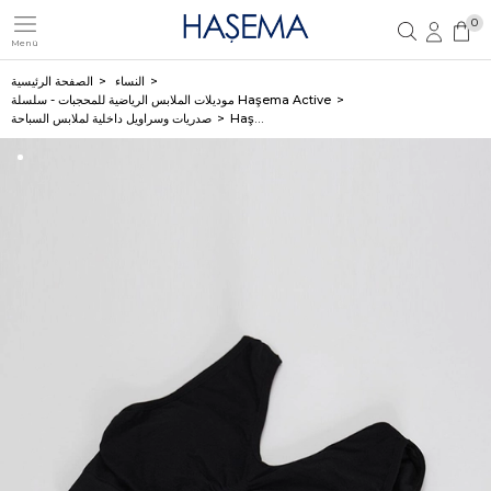
0
Menü
تسجيل مستخدم جديد
تسجيل دخول العضو
النساء
الصفحة الرئيسية
موديلات الملابس الرياضية للمحجبات - سلسلة Haşema Active
Haşema صدرية سباحة سوداء بحشوة
صدريات وسراويل داخلية لملابس السباحة