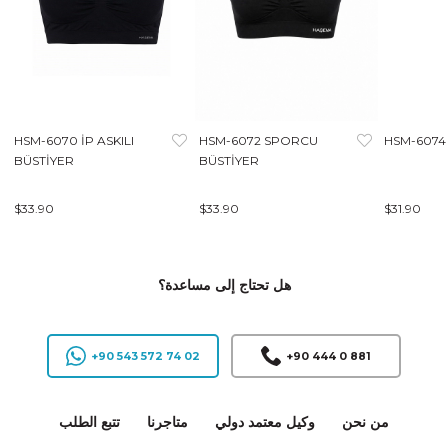
HSM-6070 İP ASKILI
HSM-6072 SPORCU
HSM-6074 
BÜSTİYER
BÜSTİYER
$33.90
$33.90
$31.90
هل تحتاج إلى مساعدة؟
+90 543 572 74 02
+90 444 0 881
من نحن
وكيل معتمد دولي
متاجرنا
تتبع الطلب