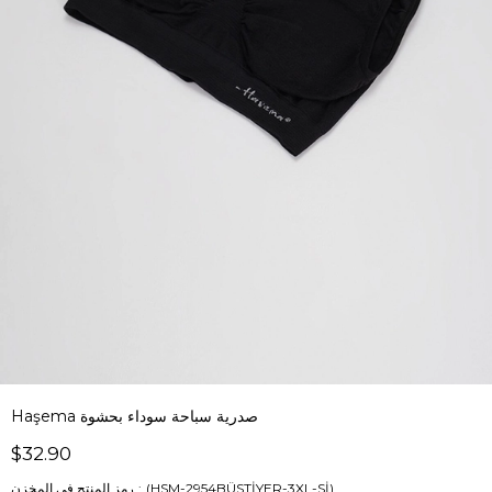
Haşema صدرية سباحة سوداء بحشوة
$32.90
(HSM-2954BÜSTİYER-3XL-Sİ)
رمز المنتج في المخزن