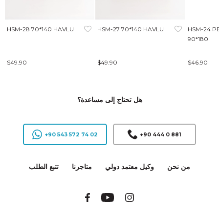
HSM-28 70*140 HAVLU
HSM-27 70*140 HAVLU
HSM-24 P
90*180
$49.90
$49.90
$46.90
هل تحتاج إلى مساعدة؟
+90 543 572 74 02
+90 444 0 881
من نحن
وكيل معتمد دولي
متاجرنا
تتبع الطلب