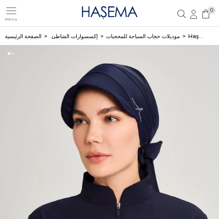
0
Menü
تسجيل مستخدم جديد
تسجيل دخول العضو
Haşema حجاب سباحة كحلي بحافة للمحجبات مع شعار 2234
موديلات حجاب السباحة للمحجبات
إكسسوارات الشاطئ
الصفحة الرئيسية