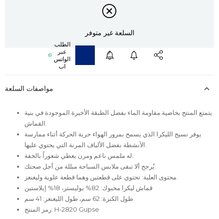
السلعة غير متوفر
مواصفات السلعة
يتمتع المنتج بخاصية مقاومة الماء بفضل الطبقة الأخيرة الموجودة في بنية
القماش.
يوفر نسيج الليكرا الذي يسمح بمرور الهواء حرية الحركة أثناء ممارسة
الأنشطة بفضل الألياف المرنة التي يحتوي عليها.
له ملمس ناعم ومرن يعطي شعوراً بالخفة.
يُرجح ألا تبقى ملابس السباحة مبللة من أجل صحتك.
محتوى العلبة: تحتوي على قطعتين وهما قطعة علوية وليغنغز.
قماش ليكرا محبوك: 82% بوليستر، 18% إيلاستين
طول الكنزة: 62 سم، طول الليغنغز: 41 سم
رمز المنتج: H-2820 Gupse