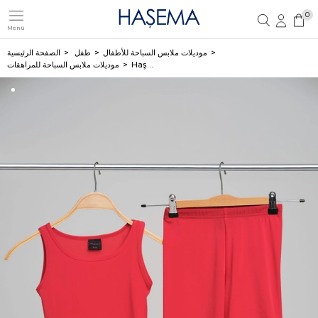
0
Menü
تسجيل مستخدم جديد
تسجيل دخول العضو
موديلات ملابس السباحة للأطفال
طفل
الصفحة الرئيسية
Haşema فستان سباحة أحمر قطعتين بدون أكمام للمراهقات 2820
موديلات ملابس السباحة للمراهقات