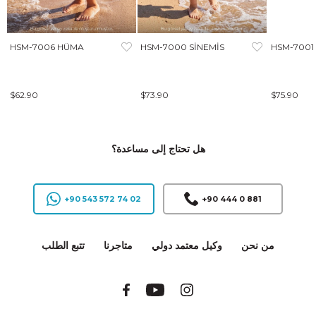
HSM-7006 HÜMA
HSM-7000 SİNEMİS
HSM-7001
$62.90
$73.90
$75.90
هل تحتاج إلى مساعدة؟
+90 543 572 74 02
+90 444 0 881
من نحن
وكيل معتمد دولي
متاجرنا
تتبع الطلب