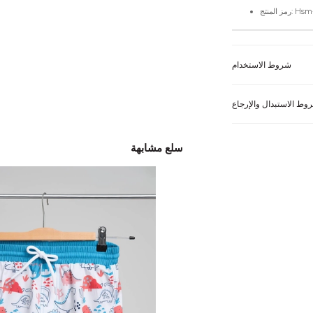
Hsm-2996
شروط الاستخدام
وط الاستبدال والإرجاع
سلع مشابهة