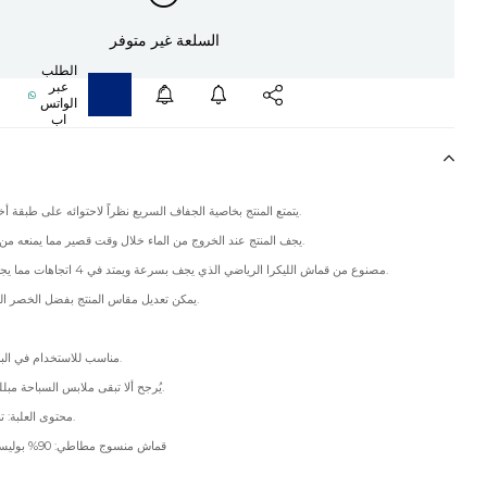
السلعة غير متوفر
يتمتع المنتج بخاصية الجفاف السريع نظراً لاحتوائه على طبقة أخيرة مقاومة للماء.
يجف المنتج عند الخروج من الماء خلال وقت قصير مما يمنعه من الإلتصاق بالجسد.
مصنوع من قماش الليكرا الرياضي الذي يجف بسرعة ويمتد في 4 اتجاهات مما يجعله خفيفاً ومريحاً.
يمكن تعديل مقاس المنتج بفضل الخصر المطاط والرباطات.
مناسب للاستخدام في البحر وبرك السباحة.
يُرجح ألا تبقى ملابس السباحة مبللة من أجل صحتك.
محتوى العلبة: تباع كقطعة واحدة.
قماش منسوج مطاطي: 90% بوليستر، 10% إيلاستين