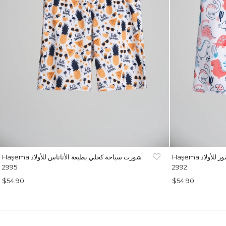
Haşema شورت سباحة أبيض بطبعة الديناصور للأولاد
Haşema شورت سباحة كحلي بطبعة الأناناس للأولاد
2995
2992
$54.90
$54.90