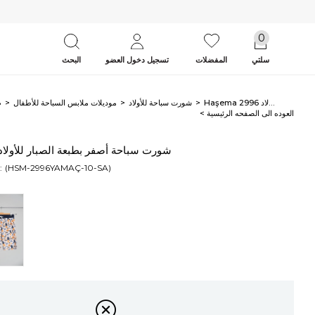
0
سلتي
المفضلات
تسجيل دخول العضو
البحث
Haşema شورت سباحة أصفر بطبعة الصبار للأولاد 2996
شورت سباحة للأولاد
موديلات ملابس السباحة للأطفال
ط
< العوده‌ الی الصفحه‌ الرئیسیة
Haşema شورت سباحة أصفر بطبعة الصبار للأولاد 996
(HSM-2996YAMAÇ-10-SA)