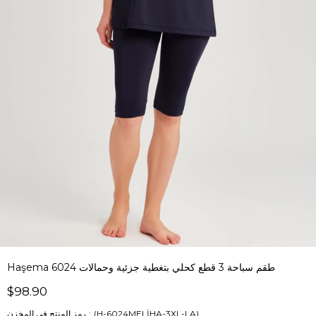
Haşema طقم سباحة 3 قطع كحلي بتغطية جزئية وحمالات 6024
$98.90
(H-6024MELİHA-3XL-LA)
رمز المنتج في المخزن