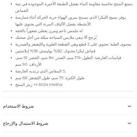
يتمتع المنتج بخاصية مقاومة الماء بفضل الطبقة الأخيرة الموجودة في بنية
القماش.
يوفر نسيج الليكرا الذي يسمح بمرور الهواء حرية الحركة أثناء ممارسة
الأنشطة بفضل الألياف المرنة التي يحتوي عليها.
له ملمس ناعم ومرن يعطي شعوراً بالخفة.
يُرجح ألا تبقى ملابس السباحة مبللة من أجل صحتك.
محتوى العلبة: تحتوي على 3 قطع وهي القطعة العلوية والليغنغز والصدرية.
قماش ليكرا محبوك: 82% بوليستر، 18% إيلاستين
قياسات العارضة: الطول: 176 سم، الصدر: 84 سم، الخصر: 61 سم،
الأرداف: 90 سم
المقاس الذي ترتديه العارضة S.
طول الكنزة: 79 سم، طول الليغنغز: 66 سم
رمز المنتج: H-6024 Meliha
شروط الاستخدام
شروط الاستبدال والإرجاع