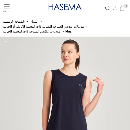
0
Menü
تسجيل مستخدم جديد
تسجيل دخول العضو
النساء
الصفحة الرئيسية
موديلات ملابس السباحة النسائية ذات التغطية الكاملة أو الجزئية
Haşema طقم سباحة 3 قطع كحلي بتغطية جزئية وحمالات 6024
موديلات ملابس السباحة ذات التغطية الجزئية