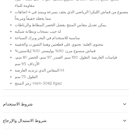
مقاومة للماء.
مصنوع من قماش الليكرا الرياضي الذي يجف بسرعة ويمتد في 4 اتجاهات
مما يجعله خفيفاً ومريحاً.
يمكن تعديل مقاس المنتج بفضل الخصر المطاط والرباطات.
له جيب بسحاب وبطانة شبكية.
مناسبة للاستخدام في البحر وبرك السباحة.
محتوى العلبة: تحتوي على قطعتين وهما الشورت والحقيبة.
%قماش منسوج مرن: 90% بوليستر، 10% إيلاستين
قياسات العارضة: الطول: 190 سم، الصدر: 97 سم، الخصر: 81 سم،
الأرداف: 95 سم
المقاس الذي ترتديه العارضة M.
الطول: 75 سم
رمز المنتج: Hsm-3062 Ilgaz
شروط الاستخدام
شروط الاستبدال والإرجاع