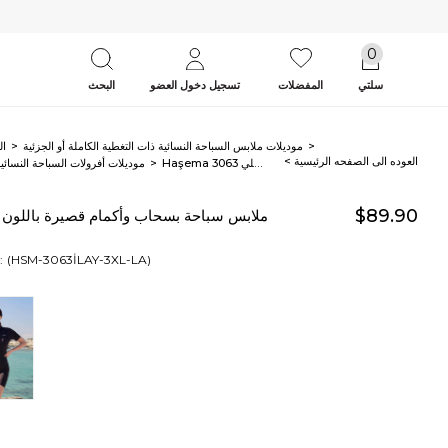
0
سلتي
المفضلات
تسجيل دخول العضو
البحث
موديلات ملابس السباحة النسائية ذات التغطية الكاملة أو الجزئية
ال
< العوده‌ الی الصفحه‌ الرئیسیة
Haşema ملابس سباحة بسحاب وأكمام قصيرة باللون الكحلي 3063
موديلات أفرولات السباحة النسائ
$89.90
(HSM-3063İLAY-3XL-LA)