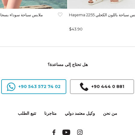
H ملابس سباحة باللون الكحلي 2255
$43.90
هل تحتاج إلى مساعدة؟
+90 543 572 74 02
+90 444 0 881
من نحن
وكيل معتمد دولي
متاجرنا
تتبع الطلب