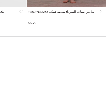
Haşema ملابس سباحة السوداء بطبقة شبكية 2255
aşema
$43.90