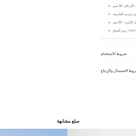
لكنزة : 85 سم
Hsm-3063 
شروط الاستخدام
وط الاستبدال والإرجاع
سلع مشابهة