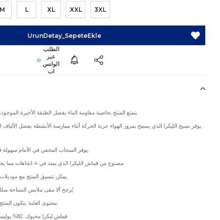
M
L
XL
XXL
3XL
يتمتع المنتج بخاصية مقاومة الماء بفضل الطبقة الأخيرة الموجودة في بنية القماش.
يوفر نسيج الليكرا الذي يسمح بمرور الهواء حرية الحركة أثناء ممارسة الأنشطة بفضل الألياف ا
يوفر السحاب المخفي في الأمام سهولة في الارتداء والخلع.
مصنوع من قماش الليكرا الذي يمتد في 4 اتجاهات مما يجعله خفيفاً ومريحاً.
يمكن تنسيق المنتج مع موديلات القفطان والباريو.
يُرجح ألا تبقى ملابس السباحة مبللة من أجل صحتك.
محتوى العلبة: يتكون المنتج من قطعة واحدة.
قماش ليكرا محبوك: 82% بوليستر، 18% إيلاستين