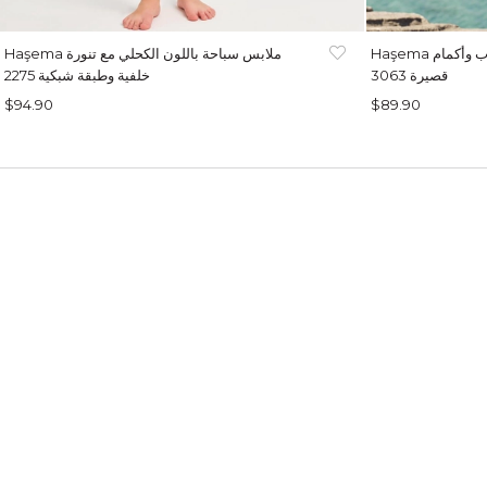
Haşema ملابس سباحة سوداء بسحاب وأكمام
Haşema ملابس سباحة باللون الكحلي مع تنورة
قصيرة 3063
خلفية وطبقة شبكية 2275
$94.90
$89.90