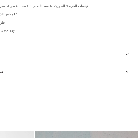
قياسات العارضة: الطول: 176 سم، الصدر: 84 سم، الخصر: 61 سم، الأرداف: 90 سم
المقاس الذي ترتديه العارضة S.
طول ا
رمز المنتج: İlay
شر