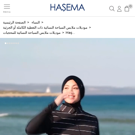
0
Menü
تسجيل مستخدم جديد
تسجيل دخول العضو
النساء
الصفحة الرئيسية
موديلات ملابس السباحة النسائية ذات التغطية الكاملة أو الجزئية
Haşema طقم سباحة أسود 4 قطع للمحجبات مع فيست مخططة بالأبيض وبنطال بقصة مستقيمة 6083
موديلات ملابس السباحة النسائية للمحجبات