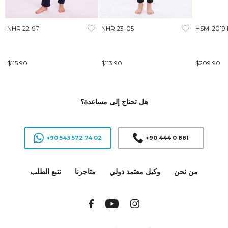
NHR 22-97
NHR 23-05
HSM-2019
$115.90
$113.90
$209.90
هل تحتاج إلى مساعدة؟
+90 543 572 74 02
+90 444 0 881
من نحن
وكيل معتمد دولي
متاجرنا
تتبع الطلب