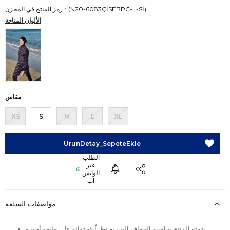
(N20-6083ÇİSEBPÇ-L-Sİ)
رمز المنتج في المخزن
الألوان المتاحة
مقاس
XS
S
M
L
XL
مواصفات السلعة
يتمتع المنتج بخاصية الجفاف السريع نظراً لاحتوائه على طبقة أخيرة