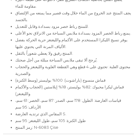
مقاومة للماء.
يجف المنتج عند الخروج من الماء خلال وقت قصير مما يمنعه من الإلتصاق
بالجسد.
للمنتج رباط خصر مزود بسدادة وقابل للتعديل.
يمنع رباط الخصر المزود بسدادة ملابس السباحة من الانزلاق نحو الأعلى.
يوفر نسيج الليكرا المستخدم على الأكمام والليغنغز حرية الحركة بفضل
الألياف المرنة التي يحتوي عليها.
المنتج رقيق ولا يعطي شعوراً بالثقل.
يُرجح ألا تبقى ملابس السباحة مبللة من أجل صحتك.
محتوى العلبة: تحتوي على 4 قطع وهي القطعة العلوية والليغنغز والحجاب
والصدرية.
قماش منسوج (باراشوت): 100% بوليستر (وسط الكنزة)
قماش ليكرا محبوك: 82% بوليستر، 18% إيلاستين (الحجاب والأكمام
والليغنغز)
قياسات العارضة: الطول: 178 سم، الصدر: 87 سم، الخصر: 61 سم،
الأرداف: 95 سم
المقاس الذي ترتديه العارضة S.
طول الكنزة: 105 سم، طول الليغنغز: 95 سم
رمز المنتج: N-6083 Çise