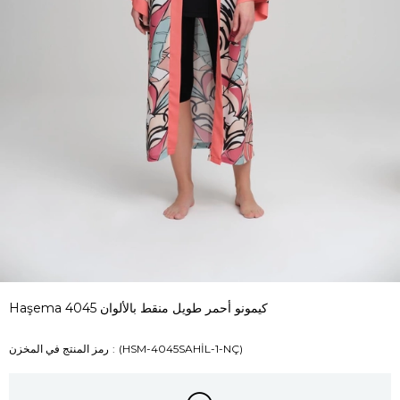
Haşema كيمونو أحمر طويل منقط بالألوان 4045
(HSM-4045SAHİL-1-NÇ)
رمز المنتج في المخزن