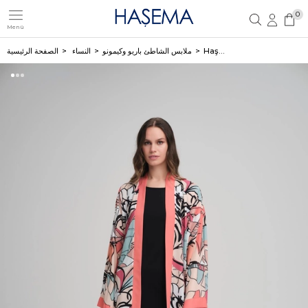
0
Menü
تسجيل مستخدم جديد
تسجيل دخول العضو
Haşema كيمونو أحمر طويل منقط بالألوان 4045
ملابس الشاطئ باريو وكيمونو
النساء
الصفحة الرئيسية