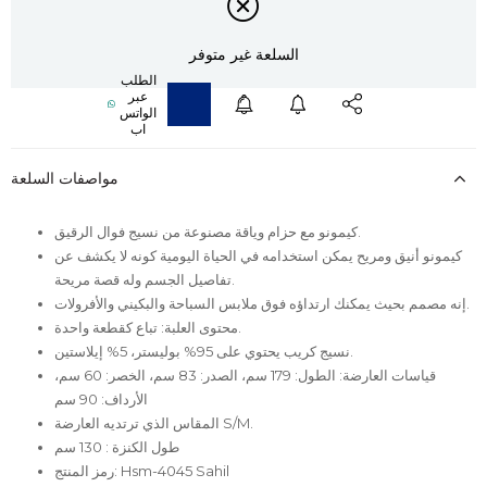
السلعة غير متوفر
مواصفات السلعة
كيمونو مع حزام وياقة مصنوعة من نسيج فوال الرقيق.
كيمونو أنيق ومريح يمكن استخدامه في الحياة اليومية كونه لا يكشف عن
تفاصيل الجسم وله قصة مريحة.
إنه مصمم بحيث يمكنك ارتداؤه فوق ملابس السباحة والبكيني والأفرولات.
محتوى العلبة: تباع كقطعة واحدة.
نسيج كريب يحتوي على 95% بوليستر، 5% إيلاستين.
قياسات العارضة: الطول: 179 سم، الصدر: 83 سم، الخصر: 60 سم،
الأرداف: 90 سم
المقاس الذي ترتديه العارضة S/M.
طول الكنزة : 130 سم
رمز المنتج: Hsm-4045 Sahil