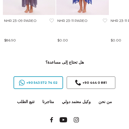
NHR 23-09 PAREO
NHR 23-11 PAREO
NHR 23-11
$86.90
$0.00
$0.00
هل تحتاج إلى مساعدة؟
+90 543 572 74 02
+90 444 0 881
من نحن
وكيل معتمد دولي
متاجرنا
تتبع الطلب