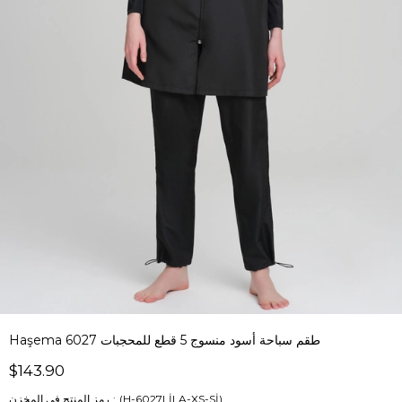
Haşema طقم سباحة أسود منسوج 5 قطع للمحجبات 6027
$143.90
(H-6027LİLA-XS-Sİ)
رمز المنتج في المخزن