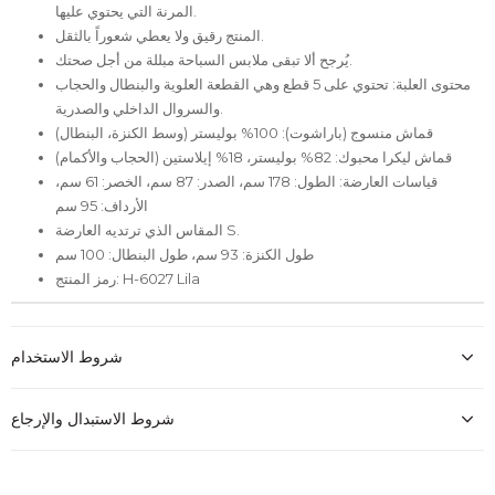
المرنة التي يحتوي عليها.
المنتج رقيق ولا يعطي شعوراً بالثقل.
يُرجح ألا تبقى ملابس السباحة مبللة من أجل صحتك.
محتوى العلبة: تحتوي على 5 قطع وهي القطعة العلوية والبنطال والحجاب
والسروال الداخلي والصدرية.
قماش منسوج (باراشوت): 100% بوليستر (وسط الكنزة، البنطال)
قماش ليكرا محبوك: 82% بوليستر، 18% إيلاستين (الحجاب والأكمام)
قياسات العارضة: الطول: 178 سم، الصدر: 87 سم، الخصر: 61 سم،
الأرداف: 95 سم
المقاس الذي ترتديه العارضة S.
طول الكنزة: 93 سم، طول البنطال: 100 سم
رمز المنتج: H-6027 Lila
شروط الاستخدام
شروط الاستبدال والإرجاع