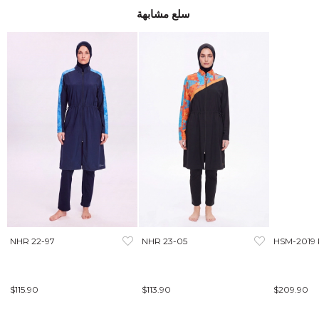
سلع مشابهة
NHR 22-97
NHR 23-05
HSM-2019
$115.90
$113.90
$209.90