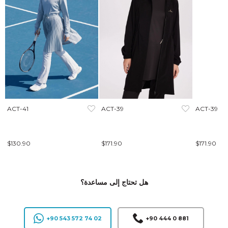
ACT-41
ACT-39
ACT-39
$130.90
$171.90
$171.90
هل تحتاج إلى مساعدة؟
+90 543 572 74 02
+90 444 0 881