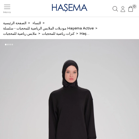
0
Menü
تسجيل مستخدم جديد
تسجيل دخول العضو
النساء
الصفحة الرئيسية
موديلات الملابس الرياضية للمحجبات - سلسلة Haşema Active
Haşema سترة يومية كلاسيكية بقصة واسعة سوداء ناعمة الملمس ACT-14
كنزات رياضية للمحجبات
ملابس رياضية للمحجبات