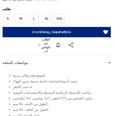
مقاس
S
M
L
XL
XXL
مواصفات السلعة
للمنتج قبعة وقالب مريح.
يتميز بأنسجة قماشية ناعمة تسمح بمرور الهواء.
له جيب الكنغر.
مناسب للأنشطة الرياضية البسيطة والاستخدامات اليومية.
يتكون القماش من 73% قطن، 21% بوليستر، 6% إيلاستين.
الطول من الأمام: 84 سم.
الطول من الخلف: 84 سم.
طول الفتحة: 15 سم.