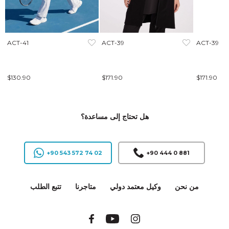
ACT-41
ACT-39
ACT-39
$130.90
$171.90
$171.90
هل تحتاج إلى مساعدة؟
+90 543 572 74 02
+90 444 0 881
من نحن
وكيل معتمد دولي
متاجرنا
تتبع الطلب