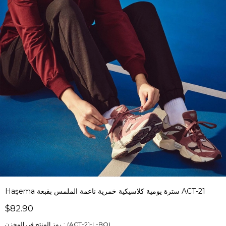
Haşema سترة يومية كلاسيكية خمرية ناعمة الملمس بقبعة ACT-21
$82.90
(ACT-21-L-BO)
رمز المنتج في المخزن