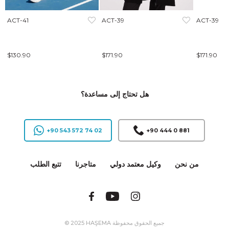
ACT-41
ACT-39
ACT-39
$130.90
$171.90
$171.90
هل تحتاج إلى مساعدة؟
+90 543 572 74 02
+90 444 0 881
من نحن
وكيل معتمد دولي
متاجرنا
تتبع الطلب
© 2025 HAŞEMA جميع الحقوق محفوظة