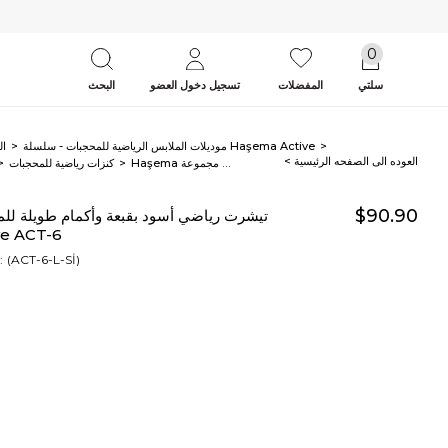
0
سلتي
المفضلات
تسجيل دخول العضو
البحث
موديلات الملابس الرياضية للمحجبات - سلسلة Haşema Active
ال
< العوده‌ الی الصفحه‌ الرئیسیة
Haşema تيشرت رياضي أسود بقبعة وأكمام طويلة للمحجبات من مجموعة Active ACT-6
كنزات رياضية للمحجبات
$90.90
من مجموعة CT-6
(ACT-6-L-Sİ)