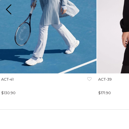
ACT-41
ACT-39
$130.90
$171.90