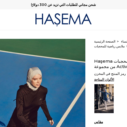
شحن مجاني للطلبات التي تزيد عن 300 دولارًا
نساء
الصفحة الرئيسية
ملابس رياضية للمحجبات
Haşema تيشرت رياضي أسود بقبعة وأكمام طويلة للمحجبات
Active A
رمز المنتج في المخزن
الألوان المتاحة
مقاس