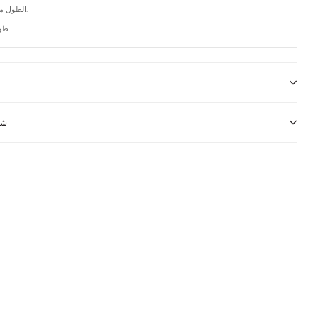
الطول من الخلف: 92 سم.
طول الفتحة: 15 سم.
شر