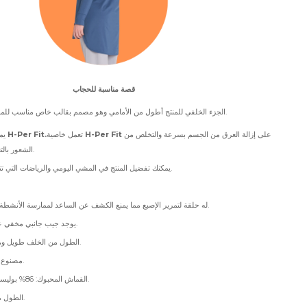
قصة مناسبة للحجاب
الجزء الخلفي للمنتج أطول من الأمامي وهو مصمم بقالب خاص مناسب للمحجبات.
على إزالة العرق من الجسم بسرعة والتخلص من
H-Per Fit
تعمل خاصية
H-Per Fit.
يمتلك المنتج خاصية
الشعور بالتعرق أثناء التدريب.
يمكنك تفضيل المنتج في المشي اليومي والرياضات التي تتطلب جهداً مكثفاً.
له حلقة لتمرير الإصبع مما يمنع الكشف عن الساعد لممارسة الأنشطة الرياضية الحركية.
يوجد جيب جانبي مخفي على جانب الخصر.
الطول من الخلف طويل ومناسب للمحجبات.
مصنوع من نسيج محبوك.
القماش المحبوك: 86% بوليستر، 14% إيلاستين.
الطول من الأمام: 82 سم.