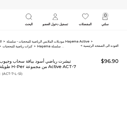
0
سلتي
المفضلات
تسجيل دخول العضو
البحث
موديلات الملابس الرياضية للمحجبات - سلسلة Haşema Active
ال
< العوده‌ الی الصفحه‌ الرئیسیة
Haşema تيشرت رياضي أسود بياقة سحاب وجيوب وأكمام طويلة للمحجبات سلسلة H-Per من مجموعة Active ACT-7
كنزات رياضية للمحجبات
$96.90
طويلة للمحجبات سلسلة H-Per من مجموعة Active ACT-7
(ACT-7-L-Sİ)