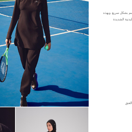
م بشكل سريع. وبهذه