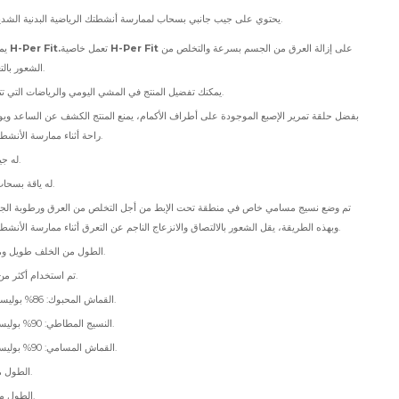
يحتوي على جيب جانبي بسحاب لممارسة أنشطتك الرياضية البدنية الشديدة.
على إزالة العرق من الجسم بسرعة والتخلص من
H-Per Fit
تعمل خاصية
H-Per Fit.
يمتلك المنتج خاصية
الشعور بالتعرق أثناء التدريب.
يمكنك تفضيل المنتج في المشي اليومي والرياضات التي تتطلب جهداً مكثفاً.
بفضل حلقة تمرير الإصبع الموجودة على أطراف الأكمام، يمنع المنتج الكشف عن الساعد ويوفر
راحة أثناء ممارسة الأنشطة البدنية الشديدة.
له جيب جانبي بسحاب.
له ياقة بسحاب مناسبة للحجاب.
تم وضع نسيج مسامي خاص في منطقة تحت الإبط من أجل التخلص من العرق ورطوبة ال
وبهذه الطريقة، يقل الشعور بالالتصاق والانزعاج الناجم عن التعرق أثناء ممارسة الأنشطة البدنية الشديدة.
الطول من الخلف طويل ومناسب للمحجبات.
تم استخدام أكثر من نوع من القماش.
القماش المحبوك: 86% بوليستر، 14% إيلاستين.
النسيج المطاطي: 90% بوليستر، 10% إيلاستين.
القماش المسامي: 90% بوليستر، 10% إيلاستين.
الطول من الأمام: 82 سم.
الطول من الخلف: 92 سم.