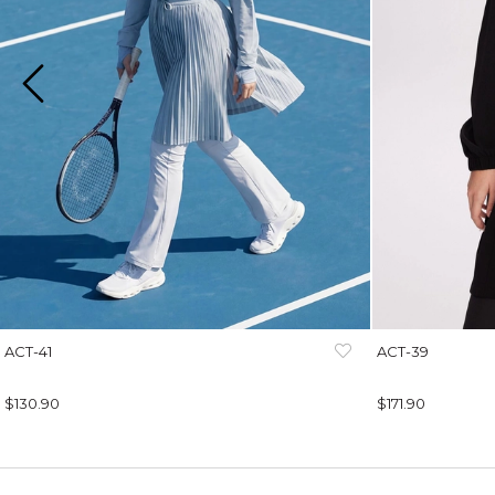
ACT-41
ACT-39
$130.90
$171.90