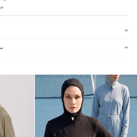
طول الفتحة: 15 سم.
شر