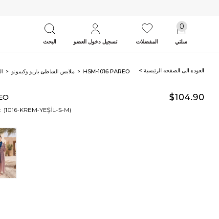
0
سلتي
المفضلات
تسجيل دخول العضو
البحث
< العوده‌ الی الصفحه‌ الرئیسیة
HSM-1016 PAREO
ملابس الشاطئ باريو وكيمونو
ال
$104.90
EO
(1016-KREM-YEŞİL-S-M)