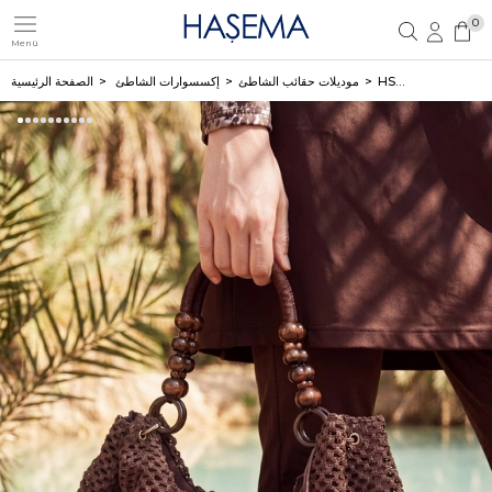
0
Menü
تسجيل مستخدم جديد
تسجيل دخول العضو
HSM-1120 ÇANTA
موديلات حقائب الشاطئ
إكسسوارات الشاطئ
الصفحة الرئيسية