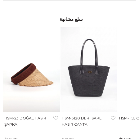
سلع مشابهة
HSM-23 DOĞAL HASIR
HSM-3120 DERİ SAPLI
HSM-1155 
ŞAPKA
HASIR ÇANTA