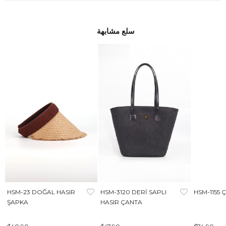
سلع مشابهة
HSM-23 DOĞAL HASIR
HSM-3120 DERİ SAPLI
HSM-1155 
ŞAPKA
HASIR ÇANTA