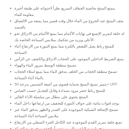
يتمتع المنتج بخاصية الجفاف السريع نظراً لاحتوائه على طبقة أخيرة
مقاومة للماء.
يجف المنتج عند الخروج من الماء خلال وقت قصير مما يمنعه من الالتصاق
بالجسد.
له حلقة لتمرير الإصبع في نهايات الأكمام مما يمنع الأكمام من الانزلاق نحو
الأعلى ويزيد من تحكمك بملابس السباحة الخاصة بك.
للمنتج رباط يصل الليغنغز بالكنزة مما يمنع التنورة من الارتفاع أثناء
السباحة.
يمنع الشريط الداخلي الموجود على الحجاب الانزلاق والكشف عن الرأس.
تسمح منطقة الوسط بمرور الماء والهواء.
تسمح منطقة الحجاب من الخلف بتدفق الماء مما يمنع امتلاء الحجاب
بالماء أثناء السباحة.
يتميز نسيج المنتج بحماية قصوى من أشعة الشمس بدرجة 50+ UPF.
للمنتج رباط خصر مزود بسدادة وقابل للتعديل حسب القياس.
المنتج يحتوي على بنطال من سلسلة الأداء العالي.
يوجد قنوات مائية على حواف التنورة للتخفيف من ارتفاعها داخل الماء.
تسمح الإضافة الشبكية الموجودة على الصدر والظهر بتدفق الماء عبر
ملابس السباحة أثناء السباحة.
تمنع حلقة تمرير القدم الموجودة عند الكاحل الجزء السفلي من الارتفاع.
يمنح ملمسه الناعم والمرن شعوراً بالخفة ويوفر حرية الحركة.