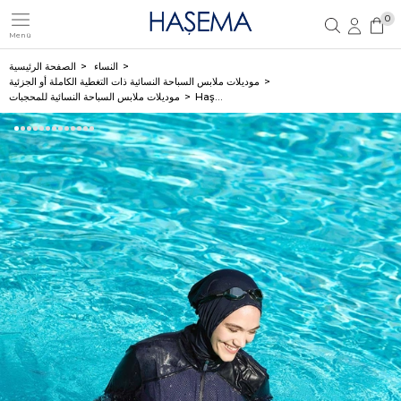
0
Menü
تسجيل مستخدم جديد
تسجيل دخول العضو
النساء
الصفحة الرئيسية
موديلات ملابس السباحة النسائية ذات التغطية الكاملة أو الجزئية
Haşema طقم سباحة كحلي 6 قطع للمحجبات بقماش مطاطي من سلسلة الأداء العالي H-Per50 2020
موديلات ملابس السباحة النسائية للمحجبات