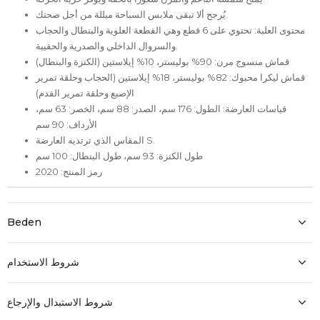
يُرجح ألا تبقى ملابس السباحة مبللة من أجل صحتك.
محتوى العلبة: تحتوي على 6 قطع وهي القطعة العلوية والبنطال والحجاب
والسروال الداخلي والصدرية والحقيبة.
قماش منسوج مرن: 90% بوليستر، 10% إيلاستين (الكنزة والبنطال)
قماش ليكرا محبوك: 82% بوليستر، 18% إيلاستين (الحجاب وحلقة تمرير
الإصبع وحلقة تمرير القدم)
قياسات العارضة: الطول: 176 سم، الصدر: 88 سم، الخصر: 63 سم،
الأرداف: 90 سم
المقاس الذي ترتديه العارضة S.
طول الكنزة: 93 سم، طول البنطال: 100 سم
رمز المنتج: 2020
Beden
شروط الاستخدام
شروط الاستبدال والإرجاع