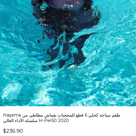
Haşema طقم سباحة كحلي 6 قطع للمحجبات بقماش مطاطي من
سلسلة الأداء العالي H-Per50 2020
$236.90