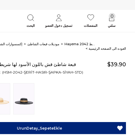
0
سلتي
المفضلات
تسجيل دخول العضو
البحث
Haşema قبعة شاطئ قش باللون الأسود لها شريط 2042
موديلات قبعات الشاطئ
إكسسوارات الش
< العوده‌ الی الصفحه‌ الرئیسیة
$39.90
Haşema قبعة شاطئ قش باللون الأسود لها شريط 042
(HSM-2042-ŞERİT-HASIR-ŞAPKA-SİYAH-STD)