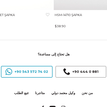
ET ŞAPKA
HSM-14710 ŞAPKA
$38.90
هل تحتاج إلى مساعدة؟
+90 543 572 74 02
+90 444 0 881
من نحن
وكيل معتمد دولي
متاجرنا
تتبع الطلب