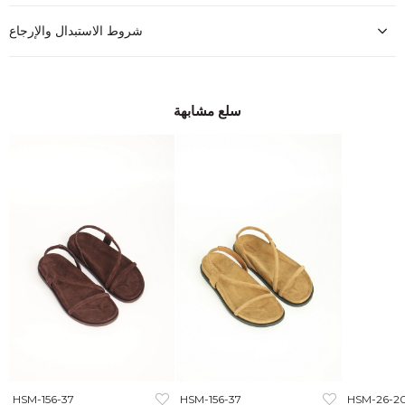
شروط الاستبدال والإرجاع
سلع مشابهة
HSM-156-37
HSM-156-37
HSM-26-2