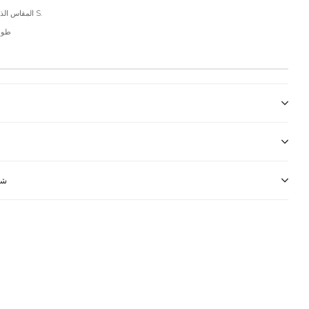
المقاس الذي ترتديه العارضة S.
طول ا
شر