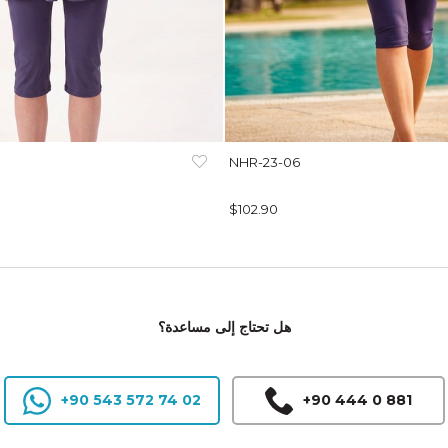
NHR-23-06
$102.90
هل تحتاج إلى مساعدة؟
+90 543 572 74 02
+90 444 0 881