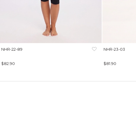
NHR-22-89
NHR-23-03
$82.90
$81.90