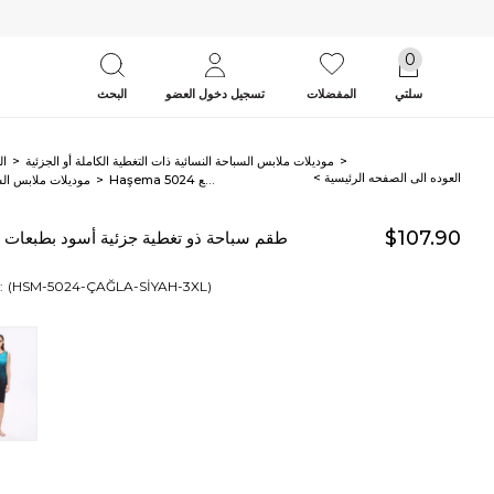
0
سلتي
المفضلات
تسجيل دخول العضو
البحث
موديلات ملابس السباحة النسائية ذات التغطية الكاملة أو الجزئية
ال
< العوده‌ الی الصفحه‌ الرئیسیة
Haşema طقم سباحة ذو تغطية جزئية أسود بطبعات زرقاء 4 قطع 5024
موديلات ملابس الس
$107.90
(HSM-5024-ÇAĞLA-SİYAH-3XL)