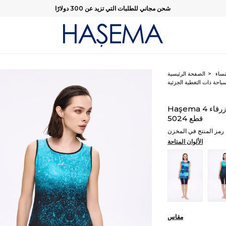
شحن مجاني للطلبات التي تزيد عن 300 دولارًا
نساء
الصفحة الرئيسية
باحة ذات التغطية الجزئية
Haşema طقم سباحة ذو تغطية جزئية أسود بطبعات زرقاء 4
قطع 5024
رمز المنتج في المخزن
الألوان المتاحة
مقاس