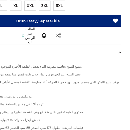
L
XL
XXL
3XL
5XL
يتمتع المنتج بخاصية مقاومة الماء بفضل الطبقة الأخيرة الموجودة في بنية القماش.
يجف المنتج عند الخروج من الماء خلال وقت قصير مما يمنعه من الالتصاق بالجسد.
يوفر نسيج الليكرا الذي يسمح بمرور الهواء حرية الحركة أثناء ممارسة الأنشطة بفضل الألياف ا
له ملمس ناعم ومرن يعطي شعوراً بالخفة.
يُرجح ألا تبقى ملابس السباحة مبللة من أجل صحتك.
محتوى العلبة: تحتوي على 4 قطع وهي القطعة العلوية والليغنغز والصدرية والحقيبة.
قماش ليكرا محبوك: 82% بوليستر، 18% إيلاستين
قياسات العارضة: الطول: 176 سم، الصدر: 88 سم، الخصر: 63 سم، الأرداف: 90 سم