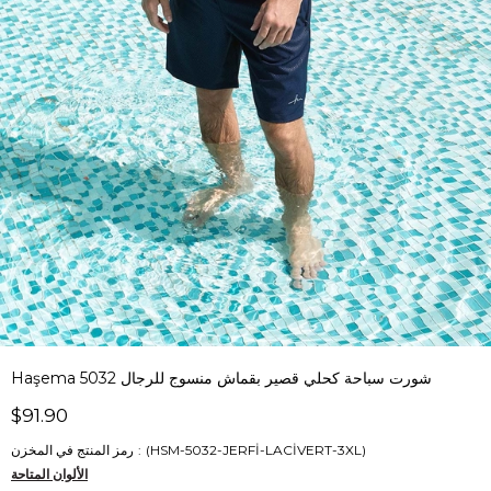
Haşema شورت سباحة كحلي قصير بقماش منسوج للرجال 5032
$91.90
(HSM-5032-JERFİ-LACİVERT-3XL)
رمز المنتج في المخزن
الألوان المتاحة