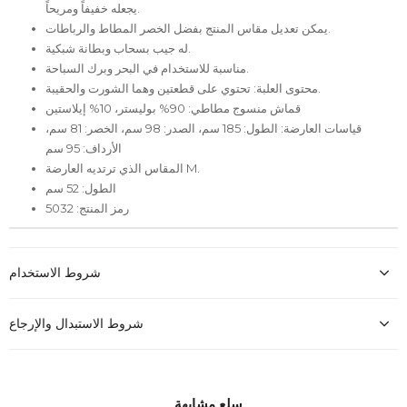
يجعله خفيفاً ومريحاً.
يمكن تعديل مقاس المنتج بفضل الخصر المطاط والرباطات.
له جيب بسحاب وبطانة شبكية.
مناسبة للاستخدام في البحر وبرك السباحة.
محتوى العلبة: تحتوي على قطعتين وهما الشورت والحقيبة.
قماش منسوج مطاطي: 90% بوليستر، 10% إيلاستين
قياسات العارضة: الطول: 185 سم، الصدر: 98 سم، الخصر: 81 سم،
الأرداف: 95 سم
المقاس الذي ترتديه العارضة M.
الطول: 52 سم
رمز المنتج: 5032
شروط الاستخدام
شروط الاستبدال والإرجاع
سلع مشابهة