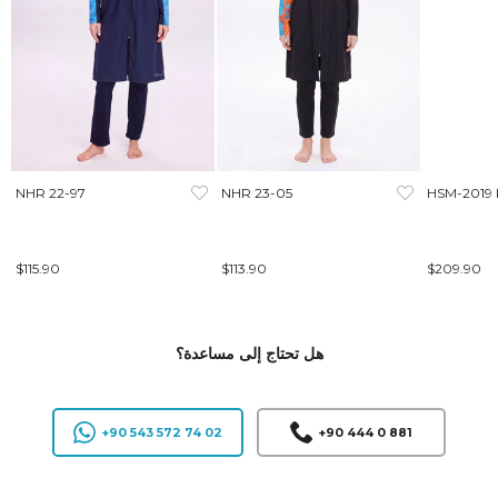
NHR 22-97
NHR 23-05
HSM-2019
$115.90
$113.90
$209.90
هل تحتاج إلى مساعدة؟
+90 543 572 74 02
+90 444 0 881