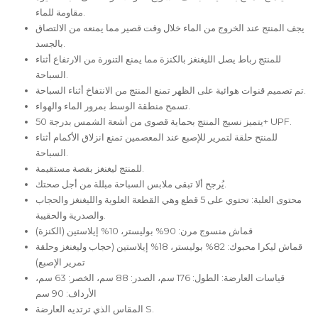
مقاومة للماء.
يجف المنتج عند الخروج من الماء خلال وقت قصير مما يمنعه من الالتصاق
بالجسد.
للمنتج رباط يصل الليغنغز بالكنزة مما يمنع التنورة من الارتفاع أثناء
السباحة.
تم تصميم قنوات هوائية على الظهر تمنع المنتج من الانتفاخ أثناء السباحة.
تسمح منطقة الوسط بمرور الماء والهواء.
يتميز نسيج المنتج بحماية قصوى من أشعة الشمس بدرجة 50+ UPF.
للمنتح حلقة لتمرير للإصبع عند المعصمين تمنع انزلاق الأكمام أثناء
السباحة.
للمنتج ليغنغز بقصة مستقيمة.
يُرجح ألا تبقى ملابس السباحة مبللة من أجل صحتك.
محتوى العلبة: تحتوي على 5 قطع وهي القطعة العلوية والليغنغز والحجاب
والصدرية والحقيبة.
قماش منسوج مرن: 90% بوليستر، 10% إيلاستين (الكنزة)
قماش ليكرا محبوك: 82% بوليستر، 18% إيلاستين (حجاب وليغنغز وحلقة
تمرير الإصبع)
قياسات العارضة: الطول: 176 سم، الصدر: 88 سم، الخصر: 63 سم،
الأرداف: 90 سم
المقاس الذي ترتديه العارضة S.