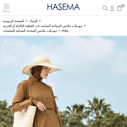
0
Menü
تسجيل مستخدم جديد
تسجيل دخول العضو
النساء
الصفحة الرئيسية
موديلات ملابس السباحة النسائية ذات التغطية الكاملة أو الجزئية
Haşema طقم سباحة أخضر مصفر 5 قطع للمحجبات مع حزام ومشبك 5034
موديلات ملابس السباحة النسائية للمحجبات