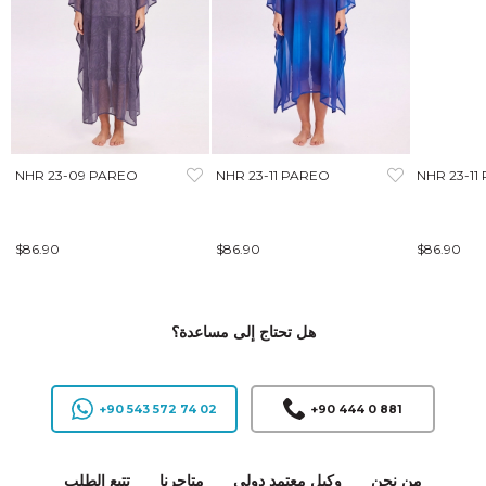
NHR 23-09 PAREO
NHR 23-11 PAREO
NHR 23-11
$86.90
$86.90
$86.90
هل تحتاج إلى مساعدة؟
+90 543 572 74 02
+90 444 0 881
من نحن
وكيل معتمد دولي
متاجرنا
تتبع الطلب