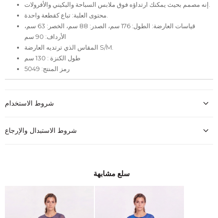
إنه مصمم بحيث يمكنك ارتداؤه فوق ملابس السباحة والبكيني والأفرولات.
محتوى العلبة: تباع كقطعة واحدة.
قياسات العارضة: الطول: 176 سم، الصدر: 88 سم، الخصر: 63 سم،
الأرداف: 90 سم
المقاس الذي ترتديه العارضة S/M.
طول الكنزة : 130 سم
رمز المنتج: 5049
شروط الاستخدام
شروط الاستبدال والإرجاع
سلع مشابهة