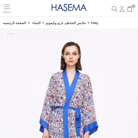
0
Menü
تسجيل مستخدم جديد
تسجيل دخول العضو
Haşema كيمونو طويل أزرق بطبعة الأزهار 5049
ملابس الشاطئ باريو وكيمونو
النساء
الصفحة الرئيسية