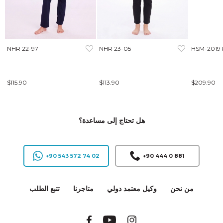
NHR 22-97
NHR 23-05
HSM-2019
$115.90
$113.90
$209.90
هل تحتاج إلى مساعدة؟
+90 543 572 74 02
+90 444 0 881
من نحن
وكيل معتمد دولي
متاجرنا
تتبع الطلب