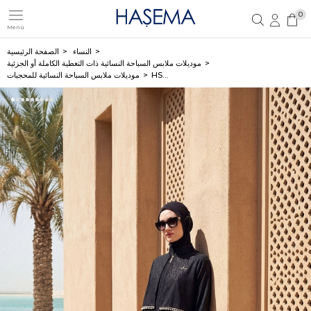
0
Menü
تسجيل مستخدم جديد
تسجيل دخول العضو
النساء
الصفحة الرئيسية
موديلات ملابس السباحة النسائية ذات التغطية الكاملة أو الجزئية
HSM-5084 NADİA
موديلات ملابس السباحة النسائية للمحجبات