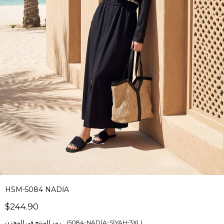
HSM-5084 NADİA
$244.90
(5084-NADİA-SİYAH-3XL)
رمز المنتج في المخزن