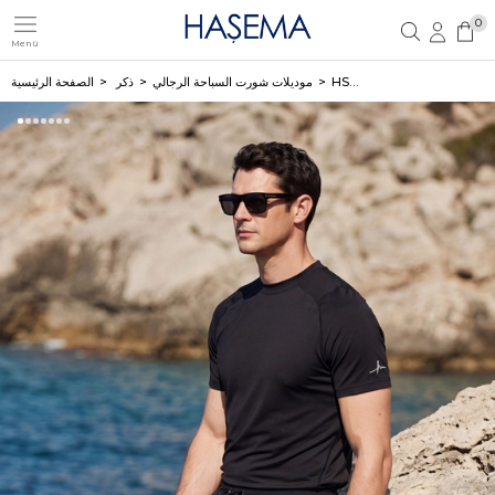
0
Menü
تسجيل مستخدم جديد
تسجيل دخول العضو
HSM-6016 JANKAT
موديلات شورت السباحة الرجالي
ذكر
الصفحة الرئيسية