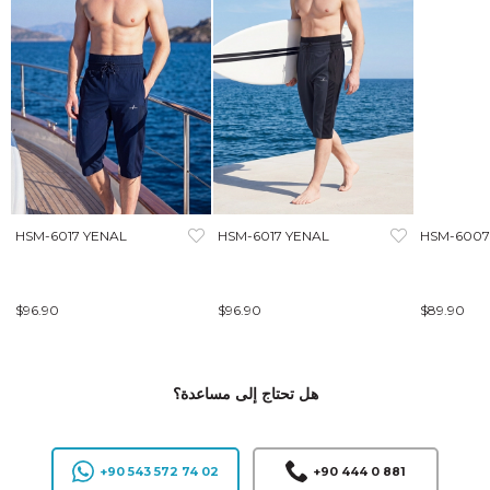
HSM-6017 YENAL
HSM-6017 YENAL
HSM-6007
$96.90
$96.90
$89.90
هل تحتاج إلى مساعدة؟
+90 543 572 74 02
+90 444 0 881