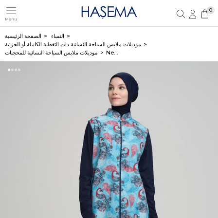
0
Menü
تسجيل مستخدم جديد
تسجيل دخول العضو
النساء
الصفحة الرئيسية
موديلات ملابس السباحة النسائية ذات التغطية الكاملة أو الجزئية
Nehar طقم سباحة 3 قطع للمحجبات مع فيست كحلي بطبعة الشالات 2210
موديلات ملابس السباحة النسائية للمحجبات