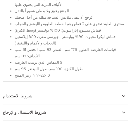
الألياف المرنة التي يحتوي عليها.
المنتج رقيق ولا يعطي شعوراً بالثقل.
يُرجح ألا تبقى ملابس السباحة مبللة من أجل صحتك.
محتوى العلبة: تحتوي على 3 قطع وهم القطعة العلوية والليغنغز والحجاب.
قماش منسوج (باراشوت): 100% بوليستر (وسط الكنزة)
قماش ليكرا محبوك: 90% بوليستر - جيرسي مفرد، 10% إيلاستين
(الحجاب والأكمام والليغنغز)
قياسات العارضة: الطول: 176 سم، الصدر: 83 سم، الخصر: 61 سم،
الأرداف: 89 سم
المقاس الذي ترتديه العارضة S.
طول الكنزة: 100 سم، طول الليغنغز: 95 سم
رمز المنتج: Nhr-22-10
شروط الاستخدام
شروط الاستبدال والإرجاع