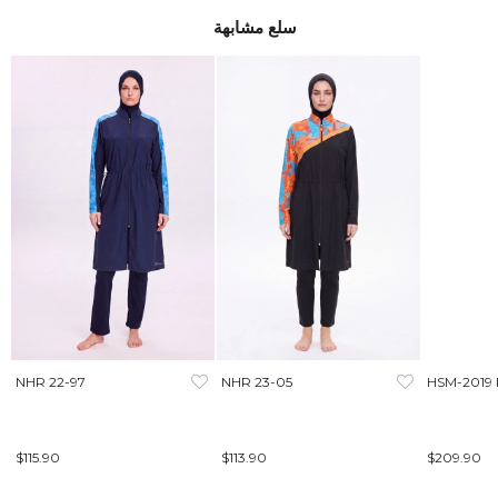
سلع مشابهة
NHR 22-97
NHR 23-05
HSM-2019
$115.90
$113.90
$209.90