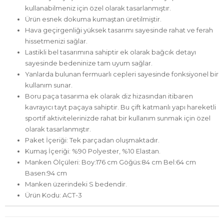
kullanabilmeniz için özel olarak tasarlanmıştır.
Ürün esnek dokuma kumaştan üretilmiştir.
Hava geçirgenliği yüksek tasarımı sayesinde rahat ve ferah
hissetmenizi sağlar.
Lastikli bel tasarımına sahiptir ek olarak bağcık detayı
sayesinde bedeninize tam uyum sağlar.
Yanlarda bulunan fermuarlı cepleri sayesinde fonksiyonel bir
kullanım sunar.
Boru paça tasarıma ek olarak diz hizasından itibaren
kavrayıcı tayt paçaya sahiptir. Bu çift katmanlı yapı hareketli
sportif aktivitelerinizde rahat bir kullanım sunmak için özel
olarak tasarlanmıştır.
Paket İçeriği: Tek parçadan oluşmaktadır.
Kumaş İçeriği: %90 Polyester, %10 Elastan.
Manken Ölçüleri: Boy:176 cm Göğüs:84 cm Bel:64 cm
Basen:94 cm
Manken üzerindeki S bedendir.
Ürün Kodu: ACT-3