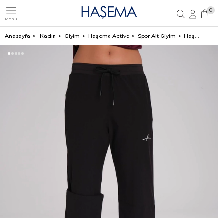
0
Menü
Üye Girişi
Üye Ol
Anasayfa
Kadın
Giyim
Haşema Active
Spor Alt Giyim
Haşema Active Çift Katmanlı Taytlı Boru Paça Siyah Spor Pantolonu Eşofman Altı ACT-3