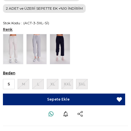
2 ADET ve ÜZERİ SEPETTE EK +%10 İNDİRİM
Stok Kodu
(ACT-3-3XL-Sİ)
Renk
Beden
S
M
L
XL
XXL
3XL