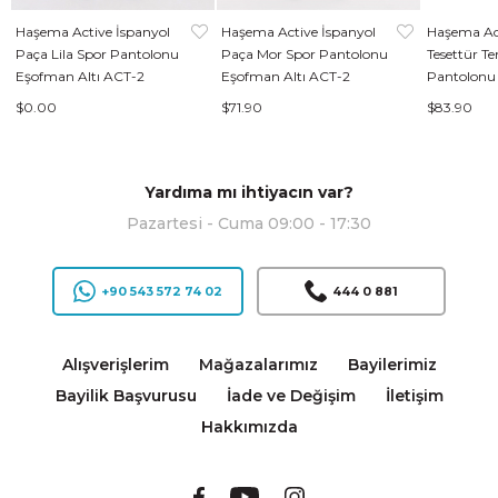
Haşema Active İspanyol
Haşema Active İspanyol
Haşema Ac
Paça Lila Spor Pantolonu
Paça Mor Spor Pantolonu
Tesettür Ten
Eşofman Altı ACT-2
Eşofman Altı ACT-2
Pantolonu
$0.00
$71.90
$83.90
Yardıma mı ihtiyacın var?
Pazartesi - Cuma 09:00 - 17:30
+90 543 572 74 02
444 0 881
Alışverişlerim
Mağazalarımız
Bayilerimiz
Bayilik Başvurusu
İade ve Değişim
İletişim
Hakkımızda