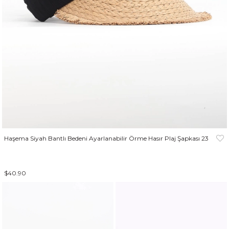
Haşema Siyah Bantlı Bedeni Ayarlanabilir Örme Hasır Plaj Şapkası 23
$40.90