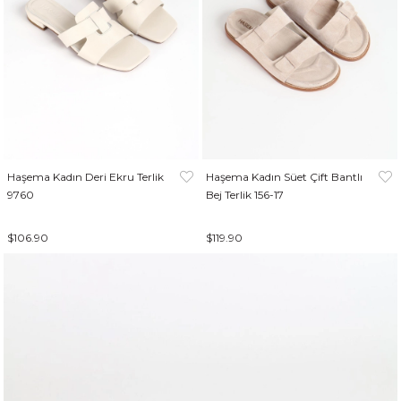
Haşema Kadın Deri Ekru Terlik
Haşema Kadın Süet Çift Bantlı
9760
Bej Terlik 156-17
$106.90
$119.90