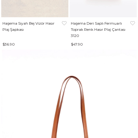
Haşema Siyah Bej Vizör Hasır
Haşema Deri Saplı Fermuarlı
Plaj Şapkası
Toprak Renk Hasır Plaj Çantası
3120
$36.90
$47.90