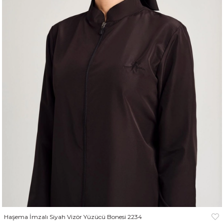
Haşema İmzalı Siyah Vizör Yüzücü Bonesi 2234