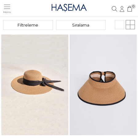
0
Menü
Üye Girişi
Üye Ol
Filtreleme
Sıralama