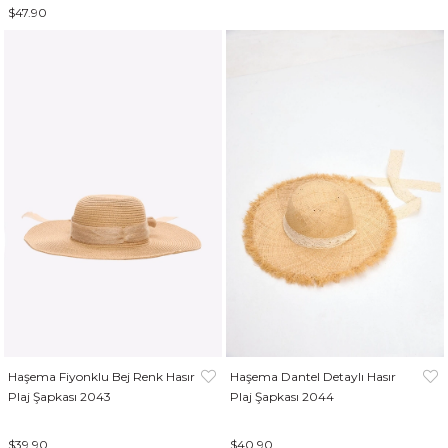
$47.90
Haşema Fiyonklu Bej Renk Hasır
Haşema Dantel Detaylı Hasır
Plaj Şapkası 2043
Plaj Şapkası 2044
$39.90
$40.90