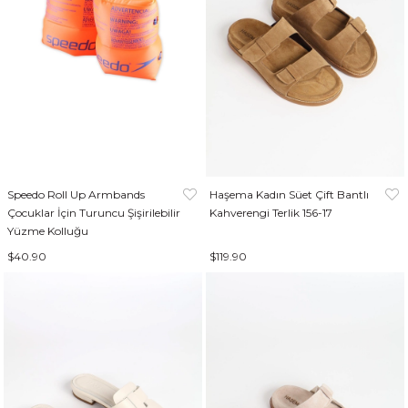
Speedo Roll Up Armbands
Haşema Kadın Süet Çift Bantlı
Çocuklar İçin Turuncu Şişirilebilir
Kahverengi Terlik 156-17
Yüzme Kolluğu
$40.90
$119.90