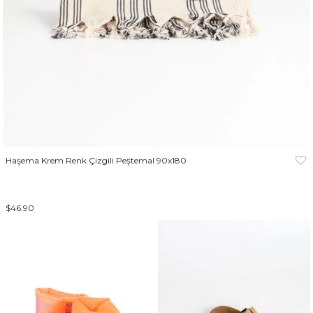
Haşema Krem Renk Çizgili Peştemal 90x180
$46.90