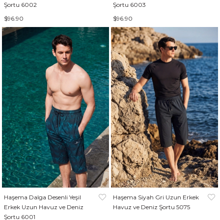
Şortu 6002
Şortu 6003
$96.90
$96.90
Haşema Dalga Desenli Yeşil
Haşema Siyah Gri Uzun Erkek
Erkek Uzun Havuz ve Deniz
Havuz ve Deniz Şortu 5075
Şortu 6001