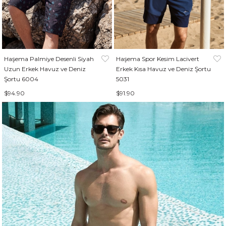
Haşema Palmiye Desenli Siyah
Haşema Spor Kesim Lacivert
Uzun Erkek Havuz ve Deniz
Erkek Kısa Havuz ve Deniz Şortu
Şortu 6004
5031
$94.90
$91.90