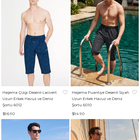
Haşema Çizgi Desenli Lacivert
Haşema Puantiye Desenli Siyah
Uzun Erkek Havuz ve Deniz
Uzun Erkek Havuz ve Deniz
Şortu 6012
Şortu 6010
$96.90
$94.90