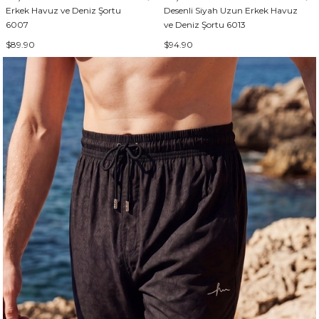
Erkek Havuz ve Deniz Şortu
Desenli Siyah Uzun Erkek Havuz
6007
ve Deniz Şortu 6013
$89.90
$94.90