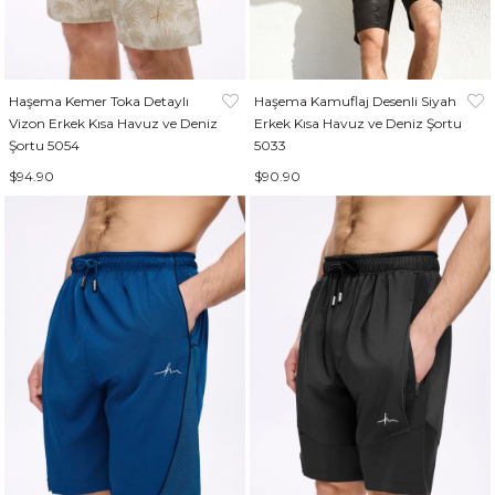
Haşema Kemer Toka Detaylı
Haşema Kamuflaj Desenli Siyah
Vizon Erkek Kısa Havuz ve Deniz
Erkek Kısa Havuz ve Deniz Şortu
Şortu 5054
5033
$94.90
$90.90