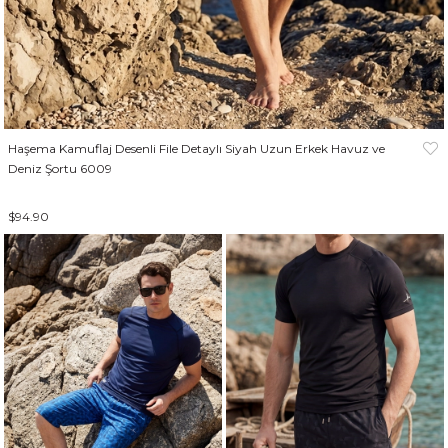
Haşema Kamuflaj Desenli File Detaylı Siyah Uzun Erkek Havuz ve
Deniz Şortu 6009
$94.90