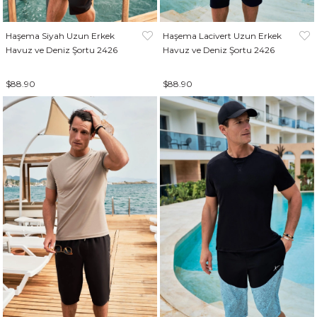
Haşema Siyah Uzun Erkek
Haşema Lacivert Uzun Erkek
Havuz ve Deniz Şortu 2426
Havuz ve Deniz Şortu 2426
$88.90
$88.90