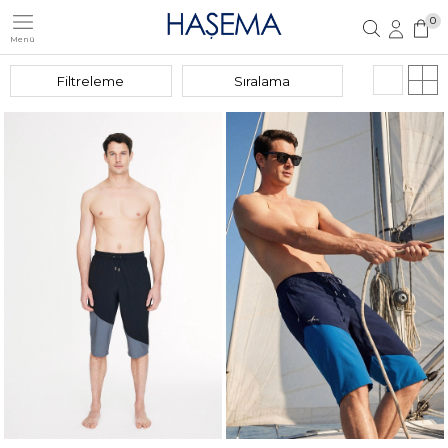
0
Menü
Üye Girişi
Üye Ol
Filtreleme
Sıralama