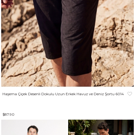
Haşema Çiçek Desenli Dokulu Uzun Erkek Havuz ve Deniz Şortu 6014
$87.90