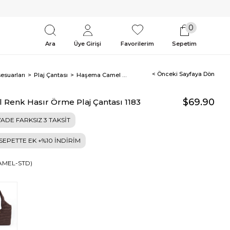
0
Ara
Üye Girişi
Favorilerim
Sepetim
< Önceki Sayfaya Dön
esuarları
Plaj Çantası
Haşema Camel Renk Hasır Örme Plaj Çantası 1183
$69.90
Renk Hasır Örme Plaj Çantası 1183
ADE FARKSIZ 3 TAKSİT
 SEPETTE EK +%10 İNDİRİM
CAMEL-STD)