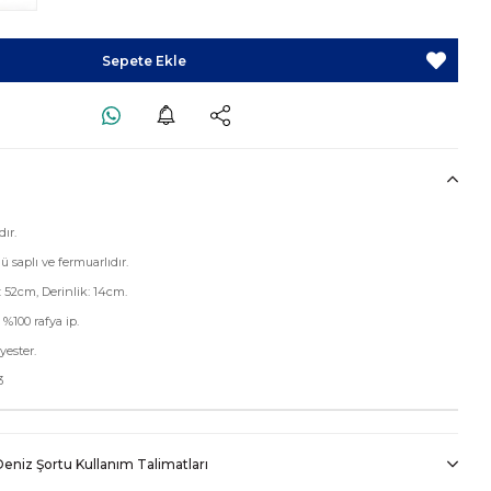
dır.
 saplı ve fermuarlıdır.
 52cm, Derinlik: 14cm.
%100 rafya ip.
yester.
3
eniz Şortu Kullanım Talimatları