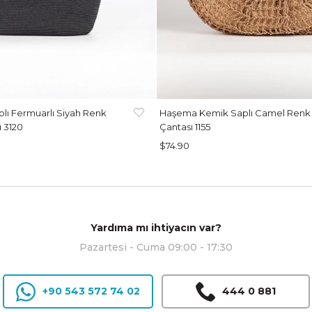
lı Fermuarlı Siyah Renk
Haşema Kemik Saplı Camel Renk 
ı 3120
Çantası 1155
$74.90
Yardıma mı ihtiyacın var?
Pazartesi - Cuma 09:00 - 17:30
+90 543 572 74 02
444 0 881