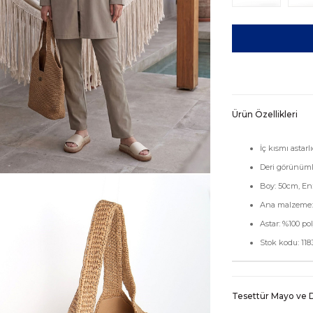
Ürün Özellikleri
İç kısmı astarlı
Deri görünümlü
Boy: 50cm, En:
Ana malzeme: 
Astar: %100 pol
Stok kodu: 118
Tesettür Mayo ve D