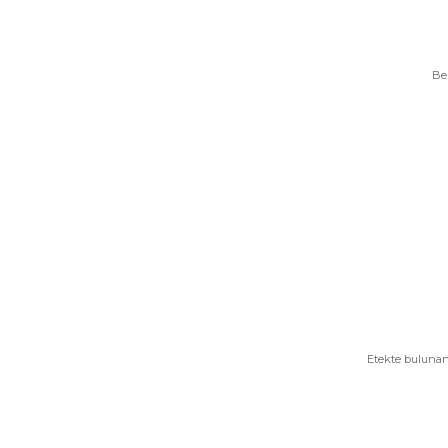
Be
Etekte bulunan 