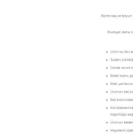
Bone; baş ve boyun k
Büstiyer; daha r
Ürün su itici 
Sudan çıkıldığ
Gövde ve sırt 
Bilek kısmı, p
Etek yanlarınd
Ürünün bel kı
Bel kısmındak
Kol bileklerin
özgürlüğü sağl
Ürünün beden 
Mayoların ısla