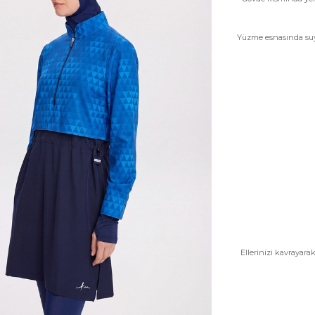
Yüzme esnasında suy
Ellerinizi kavrayar