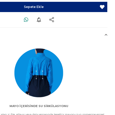
MAYO İÇERİSİNDE SU SİRKÜLASYONU
alan iç file, atlayış veya dalış esnasında tesettür mayonuzun şişmesine engel