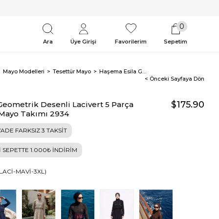
0
Ara
Üye Girişi
Favorilerim
Sepetim
Mayo Modelleri
Tesettür Mayo
Haşema Esila Geometrik Desenli Lacivert 5 Parça Tam Tesettür Mayo Takımı 2934
< Önceki Sayfaya Dön
$175.90
eometrik Desenli Lacivert 5 Parça
Mayo Takımı 2934
ADE FARKSIZ 3 TAKSİT
İ SEPETTE 1.000₺ İNDİRİM
-LACİ-MAVİ-3XL)