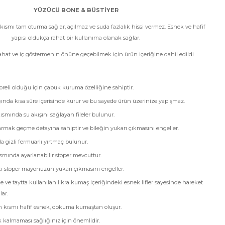
YÜZÜCÜ BONE & BÜSTİYER
ısmı tam oturma sağlar, açılmaz ve suda fazlalık hissi vermez. Esnek ve hafif
yapısı oldukça rahat bir kullanıma olanak sağlar.
ahat ve iç göstermenin önüne geçebilmek için ürün içeriğine dahil edildi.
apreli olduğu için çabuk kuruma özelliğine sahiptir.
ında kısa süre içerisinde kurur ve bu sayede ürün üzerinize yapışmaz.
kısmında su akışını sağlayan fileler bulunur.
armak geçme detayına sahiptir ve bileğin yukarı çıkmasını engeller.
a gizli fermuarlı yırtmaç bulunur.
smında ayarlanabilir stoper mevcuttur.
i stoper mayonuzun yukarı çıkmasını engeller.
de ve taytta kullanılan likra kumaş içeriğindeki esnek lifler sayesinde hareket
ar.
kısmı hafif esnek, dokuma kumaştan oluşur.
k kalmaması sağlığınız için önemlidir.