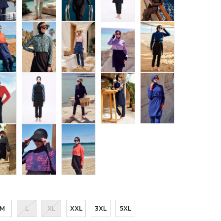
M
L
XL
XXL
3XL
5XL