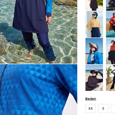
Beden
XS
S