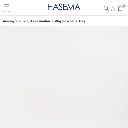
0
Menü
Üye Girişi
Üye Ol
Anasayfa
Plaj Aksesuarları
Plaj Şapkası
Haşema Kurdele Detaylı Krem Renk Hasır Plaj Şapkası 19056