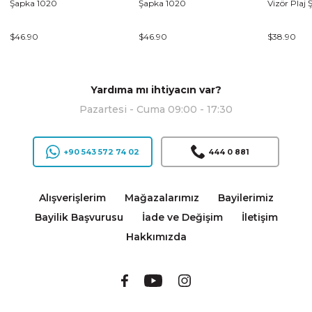
Şapka 1020
Şapka 1020
Vizör Plaj 
$46.90
$46.90
$38.90
Yardıma mı ihtiyacın var?
Pazartesi - Cuma 09:00 - 17:30
+90 543 572 74 02
444 0 881
Alışverişlerim
Mağazalarımız
Bayilerimiz
Bayilik Başvurusu
İade ve Değişim
İletişim
Hakkımızda