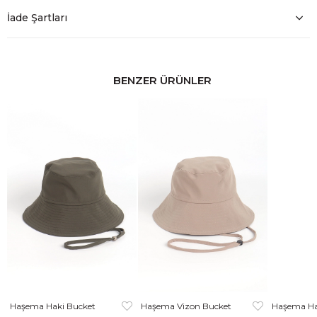
İade Şartları
BENZER ÜRÜNLER
Haşema Haki Bucket
Haşema Vizon Bucket
Haşema Ha