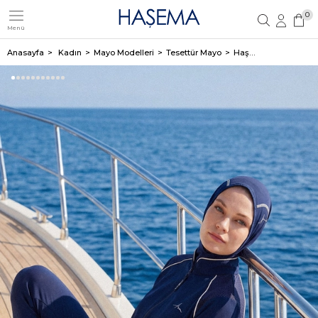
0
Menü
Üye Girişi
Üye Ol
Anasayfa
Kadın
Mayo Modelleri
Tesettür Mayo
Haşema Performans Lacivert 5 Parça Tam Tesettür Mayo Takımı 2019