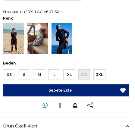
Stok Kodu
(2019-LACİVERT-3XL)
Renk
Beden
XS
S
M
L
XL
XXL
3XL
Ürün Özellikleri