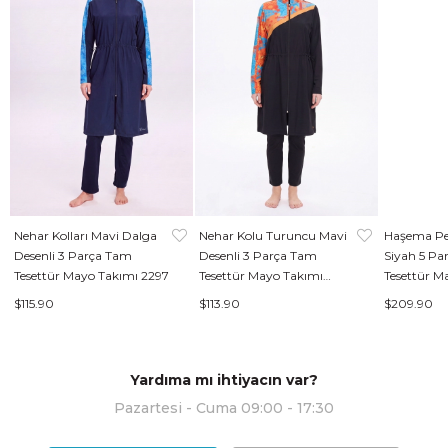
Nehar Kolları Mavi Dalga
Nehar Kolu Turuncu Mavi
Haşema Per
Desenli 3 Parça Tam
Desenli 3 Parça Tam
Siyah 5 Pa
Tesettür Mayo Takımı 2297
Tesettür Mayo Takımı
Tesettür M
2305
$115.90
$113.90
$209.90
Yardıma mı ihtiyacın var?
Pazartesi - Cuma 09:00 - 17:30