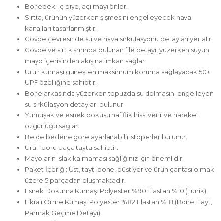
Bonedeki iç biye, açılmayı önler.
Sırtta, ürünün yüzerken şişmesini engelleyecek hava
kanalları tasarlanmıştır.
Gövde çevresinde su ve hava sirkülasyonu detayları yer alır.
Gövde ve sırt kısmında bulunan file detayı, yüzerken suyun
mayo içerisinden akışına imkan sağlar.
Ürün kumaşı güneşten maksimum koruma sağlayacak 50+
UPF özelliğine sahiptir.
Bone arkasında yüzerken topuzda su dolmasını engelleyen
su sirkülasyon detayları bulunur.
Yumuşak ve esnek dokusu hafiflik hissi verir ve hareket
özgürlüğü sağlar.
Belde bedene göre ayarlanabilir stoperler bulunur.
Ürün boru paça tayta sahiptir.
Mayoların ıslak kalmaması sağlığınız için önemlidir.
Paket İçeriği: Üst, tayt, bone, büstiyer ve ürün çantası olmak
üzere 5 parçadan oluşmaktadır.
Esnek Dokuma Kumaş: Polyester %90 Elastan %10 (Tunik)
Likralı Örme Kumaş: Polyester %82 Elastan %18 (Bone, Tayt,
Parmak Geçme Detayı)