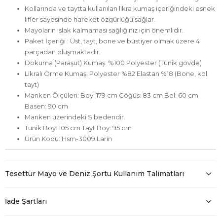
Kollarında ve taytta kullanılan likra kumaş içeriğindeki esnek
lifler sayesinde hareket özgürlüğü sağlar.
Mayoların ıslak kalmaması sağlığınız için önemlidir.
Paket İçeriği : Üst, tayt, bone ve büstiyer olmak üzere 4
parçadan oluşmaktadır.
Dokuma (Paraşüt) Kumaş: %100 Polyester (Tunik gövde)
Likralı Örme Kumaş: Polyester %82 Elastan %18 (Bone, kol
tayt)
Manken Ölçüleri: Boy: 179 cm Göğüs: 83 cm Bel: 60 cm
Basen: 90 cm
Manken üzerindeki S bedendir.
Tunik Boy: 105 cm Tayt Boy: 95 cm
Ürün Kodu: Hsm-3009 Larin
Tesettür Mayo ve Deniz Şortu Kullanım Talimatları
İade Şartları