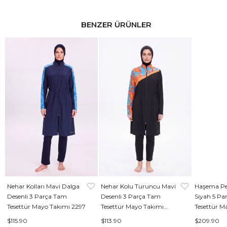
BENZER ÜRÜNLER
Nehar Kolları Mavi Dalga
Nehar Kolu Turuncu Mavi
Haşema Per
Desenli 3 Parça Tam
Desenli 3 Parça Tam
Siyah 5 Pa
Tesettür Mayo Takımı 2297
Tesettür Mayo Takımı
Tesettür M
2305
$115.90
$113.90
$209.90