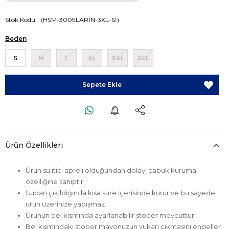
Stok Kodu
(HSM-3009LARİN-3XL-Sİ)
Beden
S
M
L
XL
XXL
3XL
Ürün Özellikleri
Ürün su itici apreli olduğundan dolayı çabuk kuruma
özelliğine sahiptir.
Sudan çıkıldığında kısa süre içerisinde kurur ve bu sayede
ürün üzerinize yapışmaz.
Ürünün bel kısmında ayarlanabilir stoper mevcuttur.
Bel kısmındaki stoper mayonuzun yukarı çıkmasını engeller.