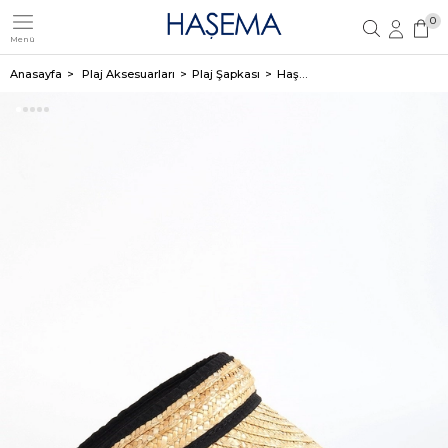
0
Menü
Üye Girişi
Üye Ol
Anasayfa
Plaj Aksesuarları
Plaj Şapkası
Haşema Siyah Şerit Detaylı Hasır Örme Bej Vizör Plaj Şapkası 14709