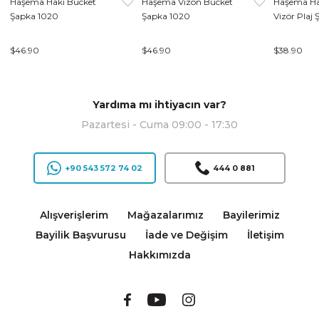
Haşema Haki Bucket
Haşema Vizon Bucket
Haşema Ha
Şapka 1020
Şapka 1020
Vizör Plaj 
$46.90
$46.90
$38.90
Yardıma mı ihtiyacın var?
Pazartesi - Cuma 09:00 - 17:30
+90 543 572 74 02
444 0 881
Alışverişlerim
Mağazalarımız
Bayilerimiz
Bayilik Başvurusu
İade ve Değişim
İletişim
Hakkımızda