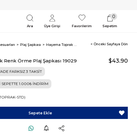
0
Ara
Üye Girişi
Favorilerim
Sepetim
< Önceki Sayfaya Dön
esuarları
Plaj Şapkası
Haşema Toprak Renk Örme Plaj Şapkası 19029
$43.90
 Renk Örme Plaj Şapkası 19029
ADE FARKSIZ 3 TAKSİT
İ SEPETTE 1.000₺ İNDİRİM
-TOPRAK-STD)