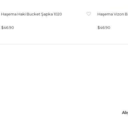
Haşema Haki Bucket Şapka 1020
Haşema Vizon B
$46.90
$46.90
Alı