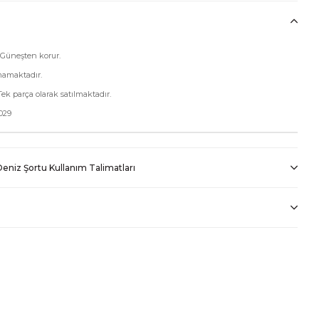
 Güneşten korur.
mamaktadır.
Tek parça olarak satılmaktadır.
029
eniz Şortu Kullanım Talimatları