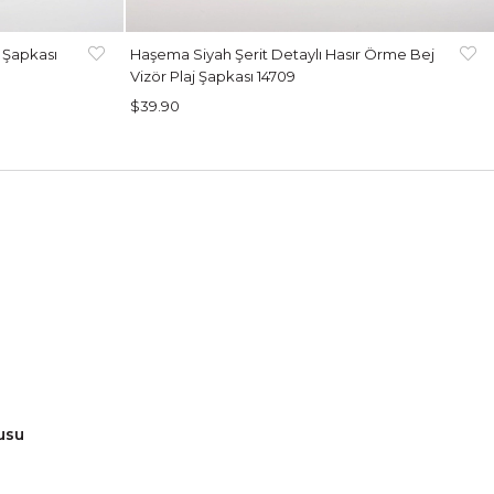
 Şapkası
Haşema Siyah Şerit Detaylı Hasır Örme Bej
Vizör Plaj Şapkası 14709
$39.90
usu