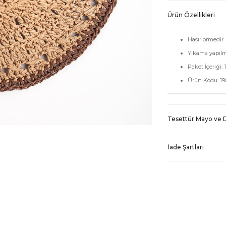
Ürün Özellikleri
Hasır örmedir.
Yıkama yapıl
Paket İçeriği: 
Ürün Kodu: 19
Tesettür Mayo ve D
İade Şartları