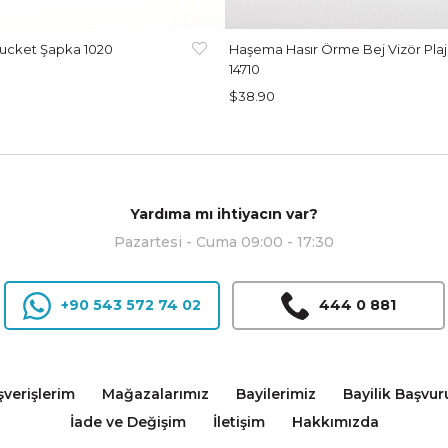
ucket Şapka 1020
Haşema Hasır Örme Bej Vizör Plaj
14710
$38.90
Yardıma mı ihtiyacın var?
Pazartesi - Cuma 09:00 - 17:30
+90 543 572 74 02
444 0 881
şverişlerim
Mağazalarımız
Bayilerimiz
Bayilik Başvur
İade ve Değişim
İletişim
Hakkımızda