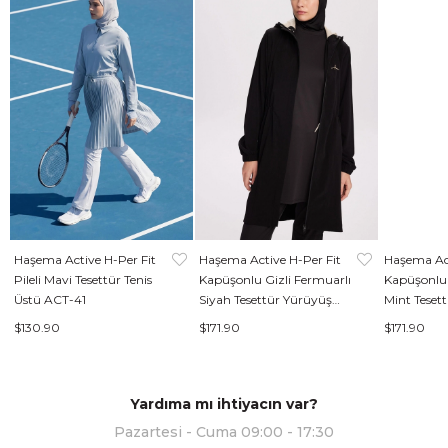
Haşema Active H-Per Fit
Haşema Active H-Per Fit
Haşema Act
Pileli Mavi Tesettür Tenis
Kapüşonlu Gizli Fermuarlı
Kapüşonlu 
Üstü ACT-41
Siyah Tesettür Yürüyüş
Mint Teset
Ceketi ACT-39
Ceketi ACT
$130.90
$171.90
$171.90
Yardıma mı ihtiyacın var?
Pazartesi - Cuma 09:00 - 17:30