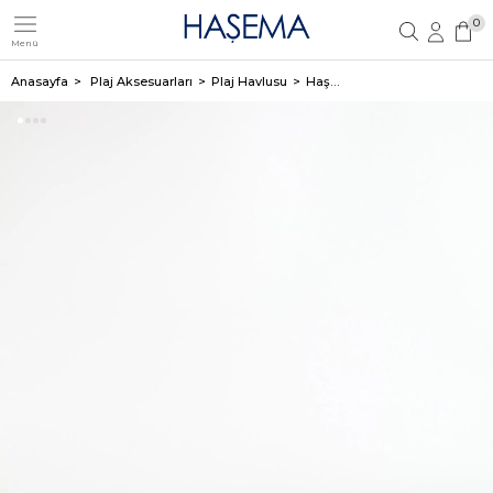
0
Menü
Üye Girişi
Üye Ol
Anasayfa
Plaj Aksesuarları
Plaj Havlusu
Haşema Kadife Kırmızı Plaj Havlusu 140X70