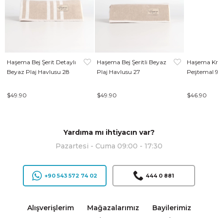
Haşema Bej Şerit Detaylı
Haşema Bej Şeritli Beyaz
Haşema Kr
Beyaz Plaj Havlusu 28
Plaj Havlusu 27
Peştemal 
$49.90
$49.90
$46.90
Yardıma mı ihtiyacın var?
Pazartesi - Cuma 09:00 - 17:30
+90 543 572 74 02
444 0 881
Alışverişlerim
Mağazalarımız
Bayilerimiz