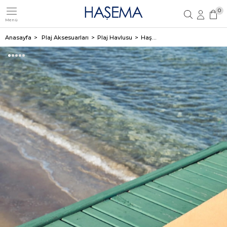
0
Menü
Üye Girişi
Üye Ol
Anasayfa
Plaj Aksesuarları
Plaj Havlusu
Haşema Kadife Petrol Mavisi Plaj Havlusu 140X70