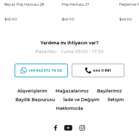
Beyaz Plaj Havlusu 28
Plaj Havlusu 27
Peştemal 
$49.90
$49.90
$46.90
Yardıma mı ihtiyacın var?
Pazartesi - Cuma 09:00 - 17:30
+90 543 572 74 02
444 0 881
Alışverişlerim
Mağazalarımız
Bayilerimiz
Bayilik Başvurusu
İade ve Değişim
İletişim
Hakkımızda