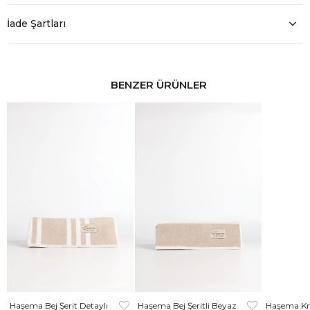
İade Şartları
BENZER ÜRÜNLER
Haşema Bej Şerit Detaylı
Haşema Bej Şeritli Beyaz
Haşema Kr